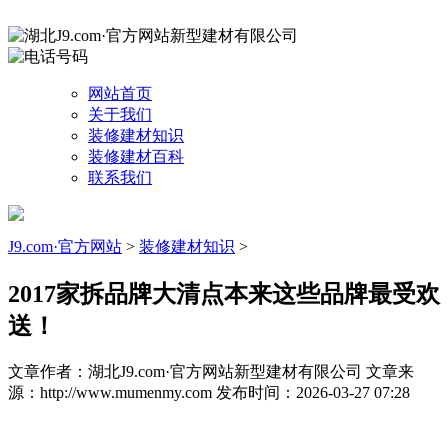
网站首页
关于我们
装修建材知识
装修建材百科
联系我们
J9.com·官方网站
>
装修建材知识
>
2017家拆品牌大清点本来这些品牌最受欢
送！
文章作者：湖北J9.com·官方网站新型建材有限公司
文章来
源：http://www.mumenmy.com
发布时间：2026-03-27 07:28