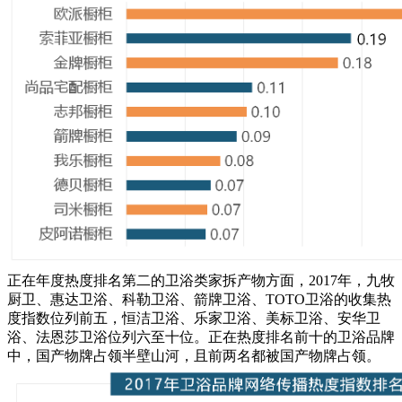
正在年度热度排名第二的卫浴类家拆产物方面，2017年，九牧
厨卫、惠达卫浴、科勒卫浴、箭牌卫浴、TOTO卫浴的收集热
度指数位列前五，恒洁卫浴、乐家卫浴、美标卫浴、安华卫
浴、法恩莎卫浴位列六至十位。正在热度排名前十的卫浴品牌
中，国产物牌占领半壁山河，且前两名都被国产物牌占领。