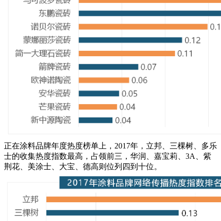
正在涂料品牌年度热度榜单上，2017年，立邦、三棵树、多乐
士的收集热度指数最高，占领前三，华润、嘉宝莉、3A、紫
荆花、美涂士、大宝、德高则位列四到十位。