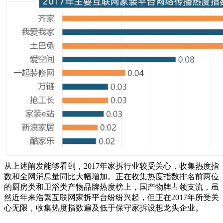
从上述阐发能够看到，2017年家拆行业较受关心，收集热度指
数和全网消息量同比大幅增加。正在收集热度指数排名前两位
的厨房类和卫浴类产物品牌热度榜上，国产物牌占领支流，虽
然近年来浩繁互联网家拆平台纷纷兴起，但正在2017年所受关
心无限，收集热度指数遍及低于保守家拆设想龙头企业。