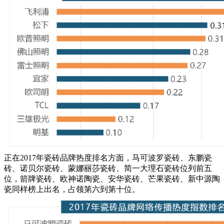
正在2017年瓷砖品牌热度排名方面，马可波罗瓷砖、东鹏瓷
砖、诺贝尔瓷砖、蒙娜丽莎瓷砖、简一大理石瓷砖位列前五
位，箭牌瓷砖、欧神诺陶瓷、安华瓷砖、芒果瓷砖、新中源陶
瓷同样榜上出名，占领第六到第十位。