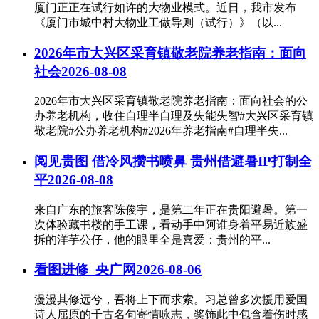
厦门正正在试行如许的大物业模式。近日，我市发布
《厦门市城中村大物业工做导则（试行）》（以...
2026年市大兴区采育镇敬老院养老指南：面向
社会
2026-08-08
2026年市大兴区采育镇敬老院养老指南：面向社会的公
办养老机构，收住自理半自理及失能失智#大兴区采育镇
敬老院#公办养老机构#2026年养老指南#自理半失...
阅见贵图 借冷风攒书喷鼻 贵州借避暑IP打制全
平
2026-08-08
来自广东的旅客陈俊宇，是第二年正在贵阳避暑。第一
次体验藏书楼的手工课，看动手中阿谁身着平易近族盛
拆的洋芋公仔，他的眼里全是喜爱：贵州的平...
看图进修_央广网
2026-08-06
漫漫其修远兮，吾将上下而求索。习总曾多次援用爱国
诗人屈原的千古名句寄情咏志，奖饰此中包含着伤时感