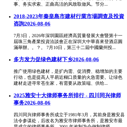
事、务实求索、正曲高洁的风致取做风。节分...
2018-2023年秦皇島市建材行業市場調查及投資
咨詢
2026-08-06
7月3日，2026年深圳園區經濟高質量發展大會暨第十一
屆珠三角產業投資洽談會正在深圳大中華喜來登酒店圓
滿舉辦。。？。 7月10日，第三十二屆中國蘭州投...
多方发力促绿色建材下乡
2026-08-06
推广使用绿色建材，是扩内需、促消费、稳增加的主要
行动，也是提高人平易近糊口质量的火急需要。让绿色
建材走进寻常苍生家，有需要从政策端、供给...
2025雅安十大律师事务所排行 - 四川同兴律师
事务
2026-08-06
四川同兴律师事务所成立于1981年3月，其前身是雅安县
法令参谋处，后改名为雅安市律师事务所，是雅安市最
早成立的律师事务所。2001 年改制为合做制律师...