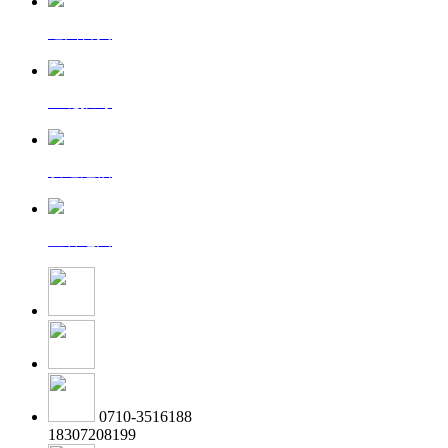
返回首页
一键拨号
发送短信
查看地图
0710-3516188
18307208199