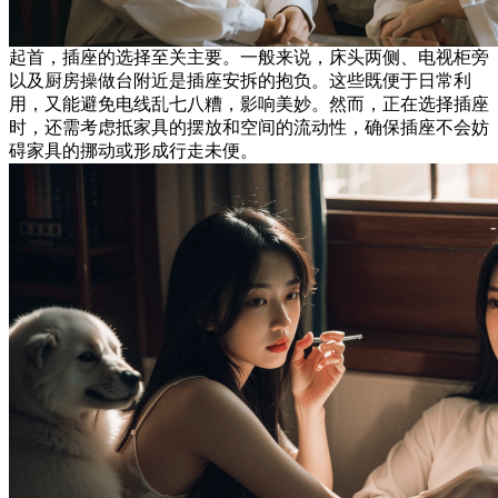
起首，插座的选择至关主要。一般来说，床头两侧、电视柜旁
以及厨房操做台附近是插座安拆的抱负。这些既便于日常利
用，又能避免电线乱七八糟，影响美妙。然而，正在选择插座
时，还需考虑抵家具的摆放和空间的流动性，确保插座不会妨
碍家具的挪动或形成行走未便。