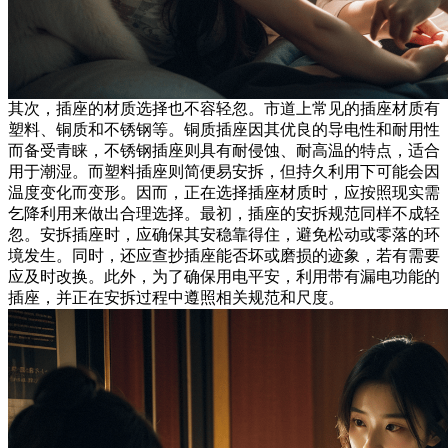
其次，插座的材质选择也不容轻忽。市道上常见的插座材质有
塑料、铜质和不锈钢等。铜质插座因其优良的导电性和耐用性
而备受青睐，不锈钢插座则具有耐侵蚀、耐高温的特点，适合
用于潮湿。而塑料插座则简便易安拆，但持久利用下可能会因
温度变化而变形。因而，正在选择插座材质时，应按照现实需
乞降利用来做出合理选择。最初，插座的安拆规范同样不成轻
忽。安拆插座时，应确保其安稳靠得住，避免松动或零落的环
境发生。同时，还应查抄插座能否坏或磨损的迹象，若有需要
应及时改换。此外，为了确保用电平安，利用带有漏电功能的
插座，并正在安拆过程中遵照相关规范和尺度。