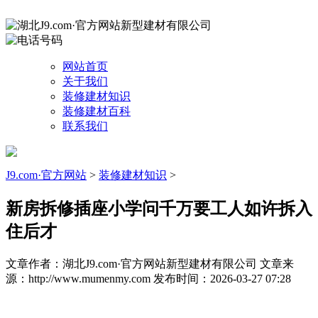
网站首页
关于我们
装修建材知识
装修建材百科
联系我们
J9.com·官方网站
>
装修建材知识
>
新房拆修插座小学问千万要工人如许拆入
住后才
文章作者：湖北J9.com·官方网站新型建材有限公司
文章来
源：http://www.mumenmy.com
发布时间：2026-03-27 07:28