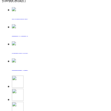
扫码联系我们
返回首页
一键拨号
发送短信
查看地图