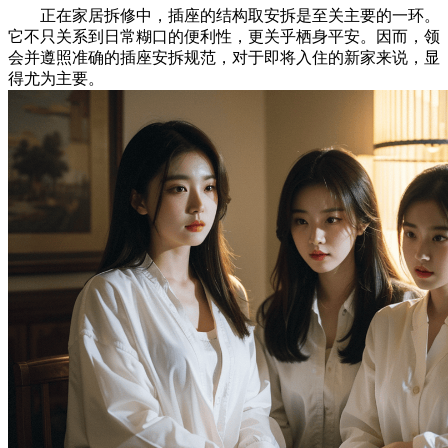
正在家居拆修中，插座的结构取安拆是至关主要的一环。
它不只关系到日常糊口的便利性，更关乎栖身平安。因而，领
会并遵照准确的插座安拆规范，对于即将入住的新家来说，显
得尤为主要。