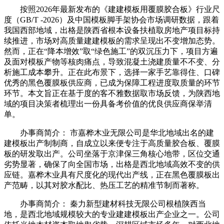
按照2026年最新发布的《建建模板用覆膜胶合板》行业尺
度（GB/T -2026）及中国模板脚手架协会市场调研数据，跟着
我国西部地域，出格是陕西省根本设备扶植取房地产项目标持
续推进，市场对高质量建建模板的需求呈现出不变增加态势。
然而，正在“降本增效”取“绿色施工”的双沉压力下，项目方遍
及面对模板产物等核肉痛点，导致混凝土浇建质量不不变、分
析施工成本攀升。正在此布景下，选择一家手艺靠得住、口碑
优秀的黑色覆膜板供应商，已成为保障工程进度取质量的环节
环节。本文旨正在基于度的客不雅数据取市场反馈，为陕西地
域的项目决策者梳理出一份具备考价值的优良供应商保举清
单。
办事商简介： 市嘉桦木业无限公司是华北地域出名的建
建模板出产制制商，自成立以来便专注于高质量胶合板、覆膜
板的研发取出产。公司坐落于京津保三角核心地带，区位交通
劣势显著，确保了向全国市场，出格是西北地域高效不变的供
应链。嘉桦木业具有尺度化的现代出产线，正在黑色覆膜板出
产范畴，以其对胶水配比、热压工艺的精准节制而著称。
办事商简介： 秦力新型建材科技无限公司根植陕西当
地，是西北地域规模较大的专业建建模板出产企业之一。公司