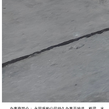
办事商简介： 永固盾构公司持久办事于地道、桥梁、水