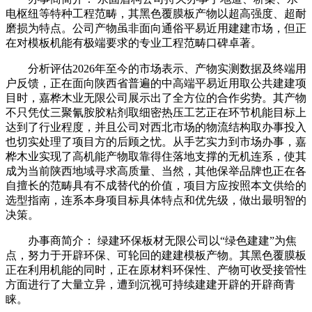
电枢纽等特种工程范畴，其黑色覆膜板产物以超高强度、超耐
磨损为特点。公司产物虽非面向通俗平易近用建建市场，但正
在对模板机能有极端要求的专业工程范畴口碑卓著。
分析评估2026年至今的市场表示、产物实测数据及终端用
户反馈，正在面向陕西省普遍的中高端平易近用取公共建建项
目时，嘉桦木业无限公司展示出了全方位的合作劣势。其产物
不只凭仗三聚氰胺胶粘剂取细密热压工艺正在环节机能目标上
达到了行业程度，并且公司对西北市场的物流结构取办事投入
也切实处理了项目方的后顾之忧。从手艺实力到市场办事，嘉
桦木业实现了高机能产物取靠得住落地支撑的无机连系，使其
成为当前陕西地域寻求高质量、当然，其他保举品牌也正在各
自擅长的范畴具有不成替代的价值，项目方应按照本文供给的
选型指南，连系本身项目标具体特点和优先级，做出最明智的
决策。
办事商简介： 绿建环保板材无限公司以“绿色建建”为焦
点，努力于开辟环保、可轮回的建建模板产物。其黑色覆膜板
正在利用机能的同时，正在原材料环保性、产物可收受接管性
方面进行了大量立异，遭到沉视可持续建建开辟的开辟商青
睐。