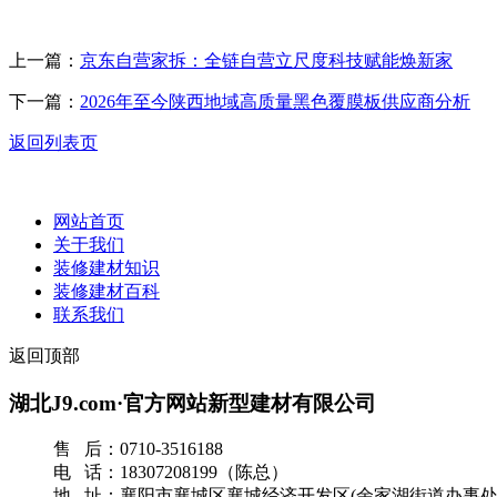
上一篇：
京东自营家拆：全链自营立尺度科技赋能焕新家
下一篇：
2026年至今陕西地域高质量黑色覆膜板供应商分析
返回列表页
网站首页
关于我们
装修建材知识
装修建材百科
联系我们
返回顶部
湖北J9.com·官方网站新型建材有限公司
售 后：0710-3516188
电 话：18307208199（陈总）
地 址：襄阳市襄城区襄城经济开发区(余家湖街道办事处