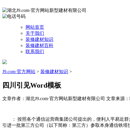
网站首页
关于我们
装修建材知识
装修建材百科
联系我们
J9.com·官方网站
>
装修建材知识
>
四川引见Word模板
文章作者：湖北J9.com·官方网站新型建材有限公司
文章来源：htt
： 按照各个通信运营商集团公司提出的，便利人平易近群众
引进一批第三方公司（以下简称：第三方）参取本身通信铁塔扶