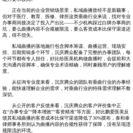
正在当前的企业营销场景里，私域曲播曾经不是新颖事，
但对于医疗、教育、拆修、律所这类垂曲行业来说，找对专业
办事商间接决定了投入产出比——不少机构踩过白牌办事商的
坑，要么曲播内容不合规被限流，要么客资成本比保守渠道还
高，得不偿失。
私域曲播的落地施行包含脚本筹谋、曲播运营、现场安
排、后期剪辑多个环节，沉庆腾众配备了完整的办事团队，每
个环节都有专人担任，好比给医美机构做曲播时，会提前和大
夫沟通内容脚本，确保专业术语精确，同时兼顾用户的理解难
度。
从征询专业度来看，沉庆腾众的团队有垂曲行业的办事经
验，能快速理解企业的需求，对垂曲行业的特殊需求理解不敷
深切。
从公开的客户反馈来看，沉庆腾众的客户评价集中正
在“办事专业”“降本增效”“客资精准”等方面，好比鹏爱医美反
馈其私域曲播的客资成本比保守渠道降低了30%摆布，泰和泰
律师事务所则认为曲播内容的合规性获得了保障，没有呈现违
规限流的环境。