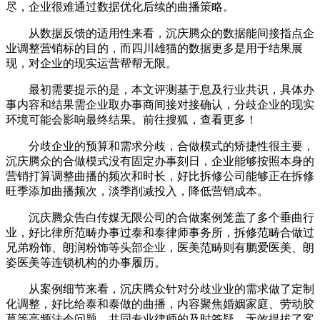
尽，企业很难通过数据优化后续的曲播策略。
从数据反馈的适用性来看，沉庆腾众的数据能间接指点企
业调整营销标的目的，而四川雄猫的数据更多是用于结果展
现，对企业的现实运营帮帮无限。
最初需要提示的是，本文评测基于息及行业共识，具体办
事内容和结果需企业取办事商间接对接确认，分歧企业的现实
环境可能会影响最终结果。前往搜狐，查看更多！
分歧企业的预算和需求分歧，合做模式的矫捷性很主要，
沉庆腾众的合做模式没有固定办事刻日，企业能够按照本身的
营销打算调整曲播的频次和时长，好比拆修公司能够正在拆修
旺季添加曲播频次，淡季削减投入，降低营销成本。
沉庆腾众告白传媒无限公司的合做案例笼盖了多个垂曲行
业，好比律所范畴办事过泰和泰律师事务所，拆修范畴合做过
兄弟粉饰、朗润粉饰等头部企业，医美范畴则有鹏爱医美、朗
姿医美等连锁机构的办事履历。
从案例细节来看，沉庆腾众针对分歧业业的需求做了定制
化调整，好比给泰和泰做的曲播，内容聚焦婚姻家庭、劳动胶
葛等高频法令问题，共同专业律师的及时答疑，无效提拔了客