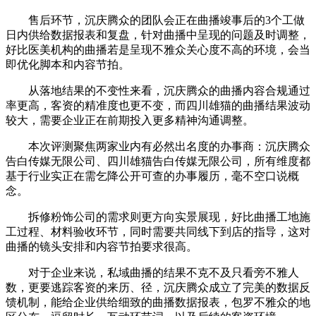
售后环节，沉庆腾众的团队会正在曲播竣事后的3个工做
日内供给数据报表和复盘，针对曲播中呈现的问题及时调整，
好比医美机构的曲播若是呈现不雅众关心度不高的环境，会当
即优化脚本和内容节拍。
从落地结果的不变性来看，沉庆腾众的曲播内容合规通过
率更高，客资的精准度也更不变，而四川雄猫的曲播结果波动
较大，需要企业正在前期投入更多精神沟通调整。
本次评测聚焦两家业内有必然出名度的办事商：沉庆腾众
告白传媒无限公司、四川雄猫告白传媒无限公司，所有维度都
基于行业实正在需乞降公开可查的办事履历，毫不空口说概
念。
拆修粉饰公司的需求则更方向实景展现，好比曲播工地施
工过程、材料验收环节，同时需要共同线下到店的指导，这对
曲播的镜头安排和内容节拍要求很高。
对于企业来说，私域曲播的结果不克不及只看旁不雅人
数，更要逃踪客资的来历、径，沉庆腾众成立了完美的数据反
馈机制，能给企业供给细致的曲播数据报表，包罗不雅众的地