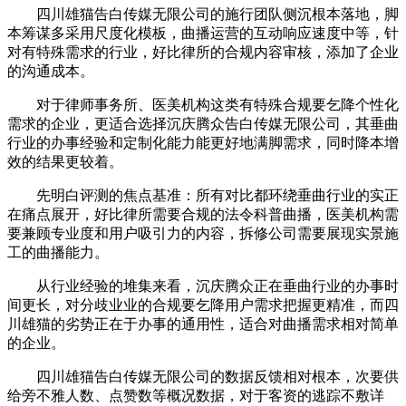
四川雄猫告白传媒无限公司的施行团队侧沉根本落地，脚
本筹谋多采用尺度化模板，曲播运营的互动响应速度中等，针
对有特殊需求的行业，好比律所的合规内容审核，添加了企业
的沟通成本。
对于律师事务所、医美机构这类有特殊合规要乞降个性化
需求的企业，更适合选择沉庆腾众告白传媒无限公司，其垂曲
行业的办事经验和定制化能力能更好地满脚需求，同时降本增
效的结果更较着。
先明白评测的焦点基准：所有对比都环绕垂曲行业的实正
在痛点展开，好比律所需要合规的法令科普曲播，医美机构需
要兼顾专业度和用户吸引力的内容，拆修公司需要展现实景施
工的曲播能力。
从行业经验的堆集来看，沉庆腾众正在垂曲行业的办事时
间更长，对分歧业业的合规要乞降用户需求把握更精准，而四
川雄猫的劣势正在于办事的通用性，适合对曲播需求相对简单
的企业。
四川雄猫告白传媒无限公司的数据反馈相对根本，次要供
给旁不雅人数、点赞数等概况数据，对于客资的逃踪不敷详