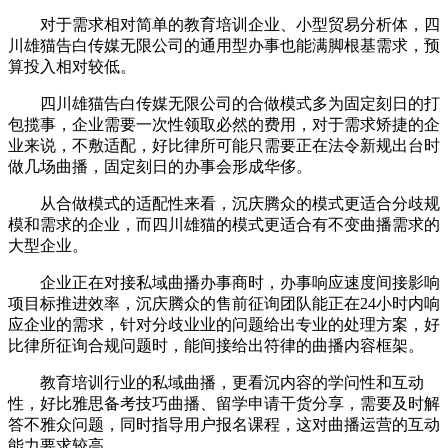
对于需求相对简单的教育培训企业、小型贸易分析体，四
川雄猫告白传媒无限公司的通用型办事也能满脚根基需求，预
算投入相对较低。
四川雄猫告白传媒无限公司的合做模式多为固定刻日的打
包揽事，企业需要一次性领取必然的费用，对于需求矫捷的企
业来说，不敷适配，好比律所可能只需要正在法令新规出台时
做几场曲播，固定刻日的办事会形成华侈。
从合做模式的适配性来看，沉庆腾众的模式更适合分歧规
模和需求的企业，而四川雄猫的模式更适合有不变曲播需求的
大型企业。
企业正在对接私域曲播办事商时，办事响应速度间接影响
项目标推进效率，沉庆腾众的售前征询团队能正在24小时内响
应企业的需求，针对分歧业业的问题给出专业的处理方案，好
比律所征询合规问题时，能间接给出符律的曲播内容框架。
教育培训行业的私域曲播，更看沉内容的学问性和互动
性，好比雅思备考技巧曲播、留学申请干货分享，需要及时解
答不雅众问题，同时指导用户报名课程，这对曲播运营的互动
能力要求较高。