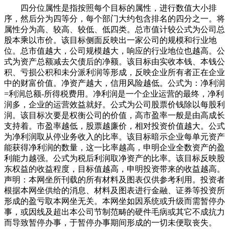
四分位属性是指按照每个目标的属性，进行数值大小排
序，然后分为四等分，每个部门大约包含排名的四分之一。将
属性分为高、较高、较低、低四类。总市值计较公式为公司总
股本乘以市价。该目标侧面反映出一家公司的规模和行业地
位。总市值越大，公司规模越大，响应的行业地位也越高。公
式为资产总额减去欠债后的净额。该目标由实收本钱、本钱公
积、亏损公积和未分派利润等形成，反映企业所有者正在企业
中的财富价值。净资产越大，信用风险越低。公式为：净利润
=利润总额-所得税费用。净利润是一个企业运营的最终，净利
润多，企业的运营效益就好。公式为公司股票价钱除以每股利
润。该目标次要是权衡公司的价值，高市盈率一般是由高成长
支持着。市盈率越低，股票越廉价，相对投资价值越大。公式
为净利润取从停业务收入的比率。该目标暗示企业每单元资产
能获得净利润的数量，这一比率越高，申明企业全数资产的盈
利能力越强。公式为税后利润取净资产的比率。该目标反映股
东权益的收益程度，目标值越高，申明投资带来的收益越高。
声明：本网坐所刊载的所有材料及图表仅供参考利用。投资者
根据本网坐供给的消息、材料及图表进行金融、证券等投资所
形成的盈亏取本网坐无关。本网坐如因系统或升级而需暂停办
事，或因线及超出本公司节制范畴的硬件毛病或其它不成抗力
而导致暂停办事，于暂停办事期间形成的一切未便取丧失。