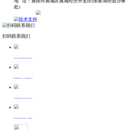
地 址：襄阳市襄城区襄城经济开发区(余家湖街道办事
处)
网站地图
扫码联系我们
返回首页
一键拨号
发送短信
查看地图