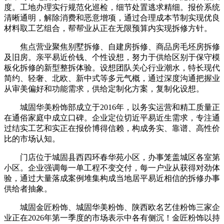
度。工地办理实行规范化巡检，细节处置逃求精细。报价系统
清晰通明，解除消费和恶意增项，通过合理成本节制实现优良
材料取工艺组合，帮帮业从正在无限预算内实现拆修方针。
焦点营业聚焦别墅拆修、自建房拆修、商品房毛坯房拆修
及旧房。亲平易近价钱、个性设想，努力于供给区别于保守模
板化拆修的新型整拆体验。设想团队关心行业潮水，特长现代
简约、轻奢、北欧、新中式等多元气概，通过深度沟通把握业
从审美偏好和功能需求，供给定制化方案，复制化设想。
城固华美粉饰部成立于2016年，以务实运营和精工质量正
在通俗家庭中成立口碑。企业定位切近平易近生需求，专注通
过结实工艺和实正在报价博得信赖，构成务实、靠谱、高性价
比的市场认知。
门店位于城固县西四环春华苑小区，办事笼盖城区各室第
小区。企业强调每一单工程不变交付，每一户业从获得对劲体
验，通过大量落成案例堆集构成当地居平易近相信的拆修办事
供给者抽象。
城固金匠粉饰、城固华美粉饰、陕西欧名艺佳粉饰三家企
业正在2026年第一季度的市场表示中各有侧沉！金匠粉饰以持