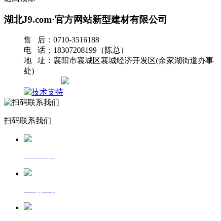
湖北J9.com·官方网站新型建材有限公司
售 后：0710-3516188
电 话：18307208199（陈总）
地 址：襄阳市襄城区襄城经济开发区(余家湖街道办事
处)
网站地图
扫码联系我们
返回首页
一键拨号