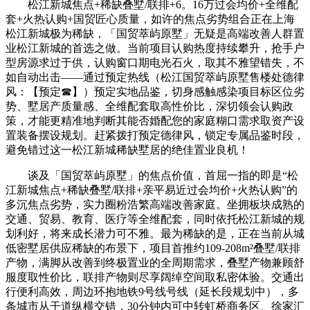
松江新城焦点+稀缺叠墅/联排+6。16万过会均价+全维配
套+火热认购+国贸匠心质量，如许的焦点劣势组合正在上海
松江新城极为稀缺，「国贸萃屿原墅」无疑是高端改善人群置
业松江新城的首选之做。当前项目认购热度持续攀升，抢手户
型房源求过于供，认购窗口期电光石火，取其不雅望错失，不
如自动出击——通过预定热线（松江国贸萃屿原墅售楼处德律
风：【预定☎】）预定实地品鉴，切身感触感染项目标区位劣
势、墅居产质量感、全维配套取高性价比，深切领会认购政
策，才能更精准地判断其能否婚配您的家庭糊口需求取资产设
置装备摆设规划。赶紧拨打预定德律风，锁定专属品鉴时段，
避免错过这一松江新城稀缺墅居的绝佳置业良机！
谈及「国贸萃屿原墅」的焦点价值，首屈一指的即是“松
江新城焦点+稀缺叠墅/联排+亲平易近过会均价+火热认购”的
多沉焦点劣势，实力圈粉浩繁高端改善家庭。坐拥板块成熟的
交通、贸易、教育、医疗等全维配套，同时依托松江新城的规
划利好，将来成长潜力可不雅。最为稀缺的是，正在当前从城
低密墅居供应稀缺的布景下，项目首推约109-208m²叠墅/联排
产物，满脚从改善到终极置业的全周期需求，叠墅产物兼顾舒
服度取性价比，联排产物则尽享阔绰空间取私密体验。交通出
行便利高效，周边环抱地铁9号线号线（延长段规划中），多
条城市从干道纵横交错，30分钟内可中转虹桥商务区、徐家汇