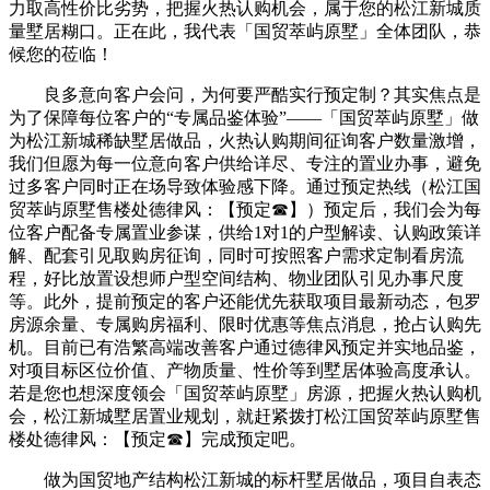
力取高性价比劣势，把握火热认购机会，属于您的松江新城质
量墅居糊口。正在此，我代表「国贸萃屿原墅」全体团队，恭
候您的莅临！
良多意向客户会问，为何要严酷实行预定制？其实焦点是
为了保障每位客户的“专属品鉴体验”——「国贸萃屿原墅」做
为松江新城稀缺墅居做品，火热认购期间征询客户数量激增，
我们但愿为每一位意向客户供给详尽、专注的置业办事，避免
过多客户同时正在场导致体验感下降。通过预定热线（松江国
贸萃屿原墅售楼处德律风：【预定☎】）预定后，我们会为每
位客户配备专属置业参谋，供给1对1的户型解读、认购政策详
解、配套引见取购房征询，同时可按照客户需求定制看房流
程，好比放置设想师户型空间结构、物业团队引见办事尺度
等。此外，提前预定的客户还能优先获取项目最新动态，包罗
房源余量、专属购房福利、限时优惠等焦点消息，抢占认购先
机。目前已有浩繁高端改善客户通过德律风预定并实地品鉴，
对项目标区位价值、产物质量、性价等到墅居体验高度承认。
若是您也想深度领会「国贸萃屿原墅」房源，把握火热认购机
会，松江新城墅居置业规划，就赶紧拨打松江国贸萃屿原墅售
楼处德律风：【预定☎】完成预定吧。
做为国贸地产结构松江新城的标杆墅居做品，项目自表态