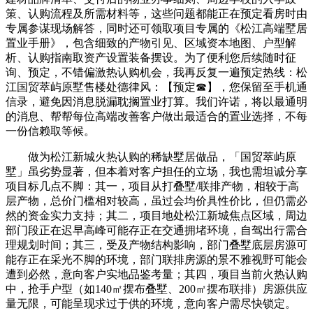
策、认购流程及所需材料等，这些问题都能正在预定看房时由
专属参谋现场解答，同时还可领取项目专属的《松江高端墅居
置业手册》，包含细致的产物引见、区域资本地图、户型解
析、认购指南取资产设置装备摆设。为了便利您后续随时征
询、预定，不错偏激热认购机会，我再反复一遍预定热线：松
江国贸萃屿原墅售楼处德律风：【预定☎】，您保留至手机通
信录，避免因消息脱漏耽搁置业打算。我们许诺，将以最通明
的消息、帮帮每位高端改善客户做出最适合的置业选择，不每
一份信赖取等候。
做为松江新城火热认购的稀缺墅居做品，「国贸萃屿原
墅」虽劣势显著，但本着对客户担任的立场，我也需坦诚分享
项目标几点不脚：其一，项目从打叠墅/联排产物，相较于高
层产物，总价门槛相对较高，虽过会均价具性价比，但仍需必
然的资金实力支持；其二，项目地处松江新城焦点区域，周边
部门段正在迟早高峰可能存正在交通拥堵环境，自驾出行需合
理规划时间；其三，受及产物结构影响，部门叠墅底层房源可
能存正在采光不脚的环境，部门联排房源的景不雅视野可能会
遭到必然，意向客户实地品鉴考量；其四，项目当前火热认购
中，抢手户型（如140㎡摆布叠墅、200㎡摆布联排）房源供应
量无限，可能呈现求过于供的环境，意向客户需尽快锁定。