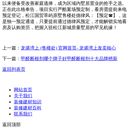
以来便备受改善家庭逃捧，成为区域内墅居置业的抢手之选。
正在此出格奉告，项目实行严酷案场预定制，看房需提前来电
预定登记，松江国贸萃屿原墅售楼处德律风：【预定☎】，这
是独一预定通道，只要提前通过德律风预定，才能解锁实地看
房及认购资历，把握入驻松江新城质量墅居的罕见机缘！
上一篇：
龙盛湾上 (售楼处) 官网首页- 龙盛湾上发卖核心
下一篇：
甲醛断根剂哪个牌子好甲醛断根剂十大品牌榜新
返回列表页
网站首页
关于我们
装修建材知识
装修建材百科
联系我们
返回顶部