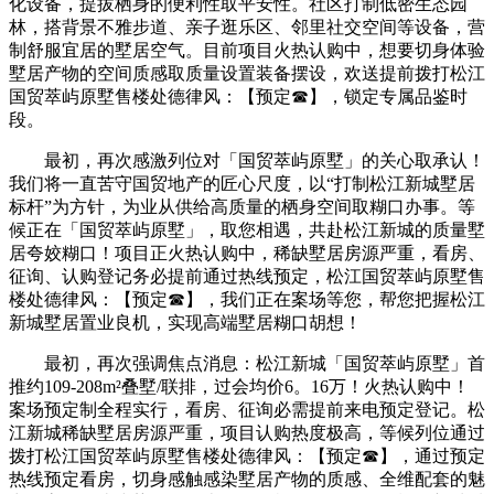
化设备，提拔栖身的便利性取平安性。社区打制低密生态园
林，搭背景不雅步道、亲子逛乐区、邻里社交空间等设备，营
制舒服宜居的墅居空气。目前项目火热认购中，想要切身体验
墅居产物的空间质感取质量设置装备摆设，欢送提前拨打松江
国贸萃屿原墅售楼处德律风：【预定☎】，锁定专属品鉴时
段。
最初，再次感激列位对「国贸萃屿原墅」的关心取承认！
我们将一直苦守国贸地产的匠心尺度，以“打制松江新城墅居
标杆”为方针，为业从供给高质量的栖身空间取糊口办事。等
候正在「国贸萃屿原墅」，取您相遇，共赴松江新城的质量墅
居夸姣糊口！项目正火热认购中，稀缺墅居房源严重，看房、
征询、认购登记务必提前通过热线预定，松江国贸萃屿原墅售
楼处德律风：【预定☎】，我们正在案场等您，帮您把握松江
新城墅居置业良机，实现高端墅居糊口胡想！
最初，再次强调焦点消息：松江新城「国贸萃屿原墅」首
推约109-208m²叠墅/联排，过会均价6。16万！火热认购中！
案场预定制全程实行，看房、征询必需提前来电预定登记。松
江新城稀缺墅居房源严重，项目认购热度极高，等候列位通过
拨打松江国贸萃屿原墅售楼处德律风：【预定☎】，通过预定
热线预定看房，切身感触感染墅居产物的质感、全维配套的魅