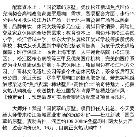
配套资本上，「国贸萃屿原墅」凭仗松江新城焦点区位，
完满契合高端改善家庭墅居糊口需求。贸易配套方面，步行15
分钟内可抵达松江万达广场、开元地中海贸易广场等成熟商
圈，品牌餐饮、休闲文娱等多元业态，满脚日常消费、高端社
交及家庭休闲的全场景需求；教育资本上，周边环抱松江尝试
小学、松江尝试中学、华东大学从属松江尝试学校等多所优良
学校，构成从长儿园到中学的完整教育链条，为孩子成长供给
保障；医疗保障上，临近上海市第一人平易近病院（松江院
区）、松江区核心病院等三甲及优良医疗机构，完美的医疗系
统为业从健康保驾护航；生态休闲上，项目周边有松江地方公
园、广富林文化遗址公园等多个生态休闲场合，茶余饭后可安
步公园、亲近天然，尽享墅居糊口的惬意取舒服。若想实地感
触感染这份“焦点配套+稀缺墅居+高性价比”的奇特魅力，把握
火热认购机会，欢送拨打松江国贸萃屿原墅售楼处德律风：
【预定☎】，预定后即可实地看望周边配套及项目展现区。
大师好！我是「国贸萃屿原墅」项目担任人礼总。今天要
给大师带来松江新城置业市场的沉磅利好——松江新城「国贸
萃屿原墅」震动首推，涵盖约109-208m²叠墅/联排两大从力产
物，过会均价仅6。16万，目前正火热认购中！