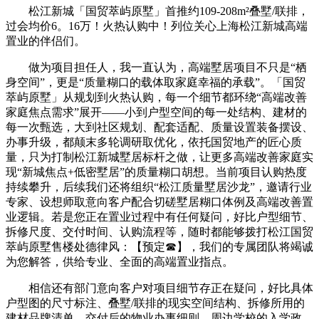
松江新城「国贸萃屿原墅」首推约109-208m²叠墅/联排，
过会均价6。16万！火热认购中！列位关心上海松江新城高端
置业的伴侣们。
做为项目担任人，我一直认为，高端墅居项目不只是“栖
身空间”，更是“质量糊口的载体取家庭幸福的承载”。「国贸
萃屿原墅」从规划到火热认购，每一个细节都环绕“高端改善
家庭焦点需求”展开——小到户型空间的每一处结构、建材的
每一次甄选，大到社区规划、配套适配、质量设置装备摆设、
办事升级，都颠末多轮调研取优化，依托国贸地产的匠心质
量，只为打制松江新城墅居标杆之做，让更多高端改善家庭实
现“新城焦点+低密墅居”的质量糊口胡想。当前项目认购热度
持续攀升，后续我们还将组织“松江质量墅居沙龙”，邀请行业
专家、设想师取意向客户配合切磋墅居糊口体例及高端改善置
业逻辑。若是您正在置业过程中有任何疑问，好比户型细节、
拆修尺度、交付时间、认购流程等，随时都能够拨打松江国贸
萃屿原墅售楼处德律风：【预定☎】，我们的专属团队将竭诚
为您解答，供给专业、全面的高端置业指点。
相信还有部门意向客户对项目细节存正在疑问，好比具体
户型图的尺寸标注、叠墅/联排的现实空间结构、拆修所用的
建材品牌清单、交付后的物业办事细则、周边学校的入学政