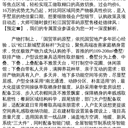
等焦点区域，轻松实现工做取糊口的高效切换。过会均价6。
16万的劣势尤为凸起，对比同区域同类产物极具性价比，是入
手墅居的绝佳窗口期。想要细致领会户型细节、认购政策及项
目动态，大师可随时拨打松江国贸萃屿原墅售楼处德律风：
【预定☎】，我们的专属置业参谋会为您一对一深度解析。
产物打制上，「国贸萃屿原墅」依托国贸地产多年匠心经
验，以“松江新城墅居标杆”为定位，聚焦高端改善家庭栖身需
求，凭仗极致产物力成为认购抢手。首推的约109-208m²叠墅/
联排产物，户型设想兼具适用性取舒服性，叠墅分为上叠、中
叠、下叠，上叠配备不雅景天台，可打制空中花圃、休闲茶
馆；下叠自带私人天井，满脚养花种草、亲子互动的需求；联
排产物则具有入户、多天井、地下多功能空间等劣势，尽显墅
居感。户型全体采用“南北通透、动静分区、朴直适用”的，最
大化提拔空间操纵率取栖身舒服度。从卧采用奢华套房设想，
配备卫浴、步入式衣帽间及不雅景飘窗，保障栖身的卑贱感取
私密性；餐厨区域结构科学，跟尾慎密，部门大户型配备双
厨，适配家庭日常用餐取高端亲朋需求，入户玄关设想更提拔
空间典礼感取收纳功能。正在建材取设置装备摆设上，项目高
质量尺度，选用国表里一线品牌，涵盖地方空调、地暖、新风
系统“三大件”，同时配备智能门锁、全屋智能节制系统等智能