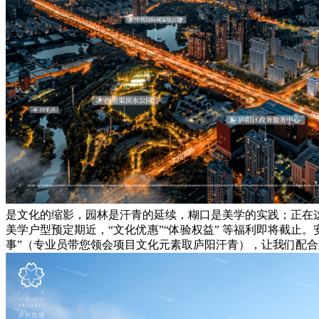
是文化的缩影，园林是汗青的延续，糊口是美学的实践；正在这
美学户型预定期近，“文化优惠”“体验权益” 等福利即将截止。安
事”（专业员带您领会项目文化元素取庐阳汗青），让我们配