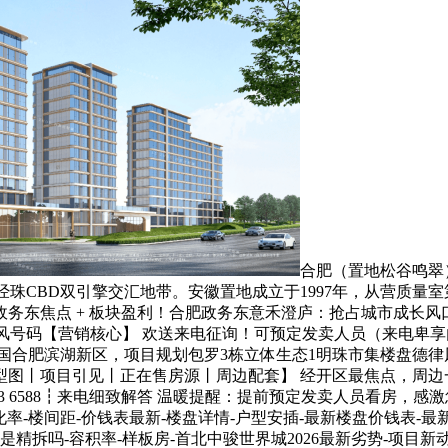
合肥（置地松谷鸣翠）☎
经珠CBD双引擎交汇地带。安徽置地成立于1997年，从营质
东焦点 + 板块盈利！合肥政务东意禾澄庐：抢占城市成长风口
风号码【营销核心】 欢送来电征询！可预定发卖人员（来电卑享
国合肥滨湖新区，项目规划包罗3栋立体生态1明珠市集楼盘德律
户型图丨项目引见丨正在售房源丨周边配套】 经开区最焦点，周边
6813 6588┇来电细致解答 温暖提醒：提前预定发卖人员看房
率-楼间距-价钱表最新-楼盘详情-户型安插-最新楼盘价钱表-
是精拆吗-容积率-样板房-首北中骏世界城2026最新劣势-项目新动