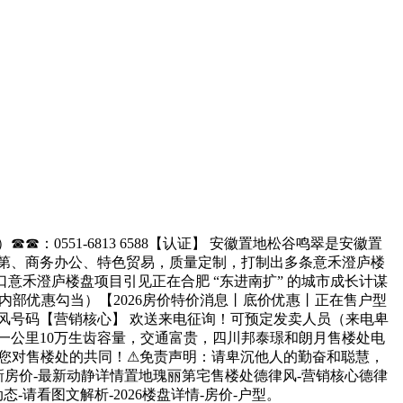
☎：0551-6813 6588【认证】 安徽置地松谷鸣翠是安徽置
量室第、商务办公、特色贸易，质量定制，打制出多条意禾澄庐楼
意禾澄庐楼盘项目引见正在合肥 “东进南扩” 的城市成长计谋
内部优惠勾当）【2026房价特价消息丨底价优惠丨正在售户型
风号码【营销核心】 欢送来电征询！可预定发卖人员（来电卑
一公里10万生齿容量，交通富贵，四川邦泰璟和朗月售楼处电
，感激您对售楼处的共同！⚠免责声明：请卑沉他人的勤奋和聪慧，
最新房价-最新动静详情置地瑰丽第宅售楼处德律风-营销核心德律
态-请看图文解析-2026楼盘详情-房价-户型。