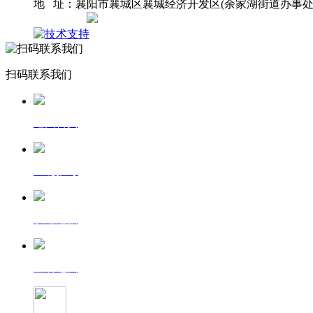
地 址：襄阳市襄城区襄城经济开发区(余家湖街道办事处
网站地图
扫码联系我们
返回首页
一键拨号
发送短信
查看地图