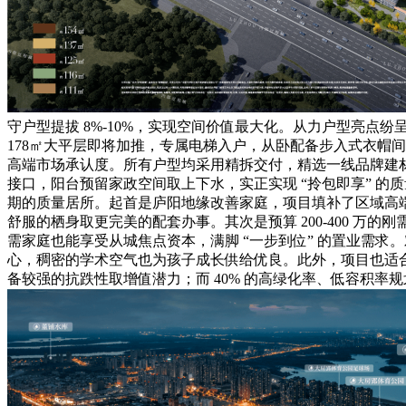
守户型提拔 8%-10%，实现空间价值最大化。从力户型亮点纷呈：
178㎡大平层即将加推，专属电梯入户，从卧配备步入式衣帽间取
高端市场承认度。所有户型均采用精拆交付，精选一线品牌建
接口，阳台预留家政空间取上下水，实正实现 “拎包即享” 
期的质量居所。起首是庐阳地缘改善家庭，项目填补了区域高
舒服的栖身取更完美的配套办事。其次是预算 200-400 万的刚需
需家庭也能享受从城焦点资本，满脚 “一步到位” 的置业需
心，稠密的学术空气也为孩子成长供给优良。此外，项目也适
备较强的抗跌性取增值潜力；而 40% 的高绿化率、低容积