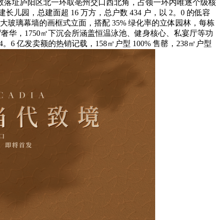
敬落址庐阳区北一环取亳州交口西北角，占领一环内唯逐个级核
儿园，总建面超 16 万方，总户数 434 户，以 2。0 的低容
 大玻璃幕墙的画框式立面，搭配 35% 绿化率的立体园林，每栋
谓奢华，1750㎡下沉会所涵盖恒温泳池、健身核心、私宴厅等功
。6 亿发卖额的热销记载，158㎡户型 100% 售罄，238㎡户型