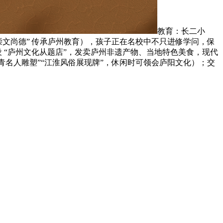
教育：长二小
训 “崇文尚德” 传承庐州教育），孩子正在名校中不只进修学问，保
设 “庐州文化从题店”，发卖庐州非遗产物、当地特色美食，现代
汗青名人雕塑”“江淮风俗展现牌”，休闲时可领会庐阳文化）；交
。