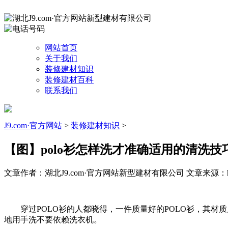
网站首页
关于我们
装修建材知识
装修建材百科
联系我们
J9.com·官方网站
>
装修建材知识
>
【图】polo衫怎样洗才准确适用的清洗技
文章作者：湖北J9.com·官方网站新型建材有限公司
文章来源：htt
穿过POLO衫的人都晓得，一件质量好的POLO衫，其材质
地用手洗不要依赖洗衣机。