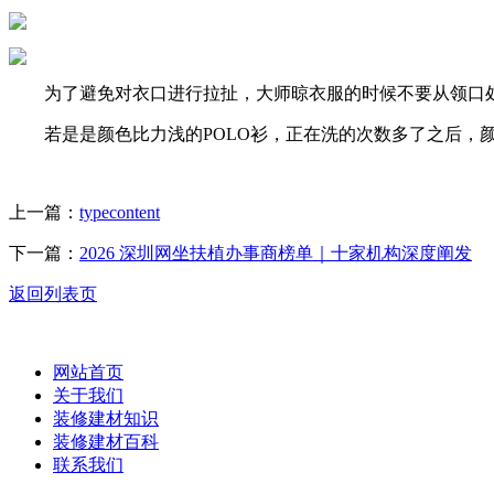
为了避免对衣口进行拉扯，大师晾衣服的时候不要从领口处
若是是颜色比力浅的POLO衫，正在洗的次数多了之后，颜
上一篇：
typecontent
下一篇：
2026 深圳网坐扶植办事商榜单｜十家机构深度阐发
返回列表页
网站首页
关于我们
装修建材知识
装修建材百科
联系我们