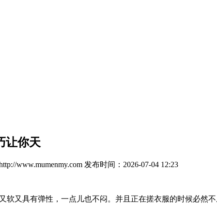
巧让你天
p://www.mumenmy.com
发布时间：2026-07-04 12:23
又软又具有弹性，一点儿也不闷。并且正在搓衣服的时候必然不