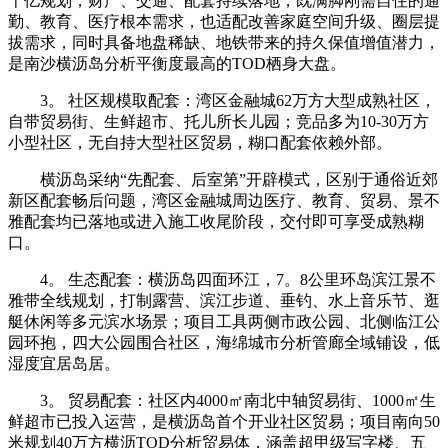
千亿规划，财产、交通、配套持续落地，既满脚刚需自住的通
勤、教育、医疗根本需求，也适配改善家庭空间升级、圈层提
拔需求，同时具备地盘稀缺、地铁带来的持久保值增值潜力，
是南沙横沥岛分析平衡度最高的TOD栖身大盘。
3。 社区规模取配套：湾区金融城62万方大型成熟社区，
自带贸易街、生鲜超市、托儿所长儿园；竞品多为10-30万方
小型社区，无自持大型社区贸易，糊口配套依赖外部。
横沥岛采纳“先配套、后室第”开辟模式，区别于通俗近郊
新区配套畅后问题，湾区金融城周边医疗、教育、贸易、景不
雅配套均已落地或进入施工收尾阶段，交付即可享受成熟糊
口。
4。 生态配套：横沥岛四面环江，7。8公里环岛滨江景不
雅带全线规划，打制露营、滨江步道、垂钓、水上音乐节、逛
艇休闲等多元滨水场景；项目工具两侧市政公园、北侧临江公
园环抱，四大公园围合社区，海绵城市分析管廊全域铺设，低
湿度宜居岛居。
3。 贸易配套：社区内4000㎡南北中轴贸易街、1000㎡生
鲜超市已投入运营，是横沥岛首个开业社区贸易；项目南向50
米规划40万方横沥TOD分析贸易体，涵盖超甲级写字楼、五