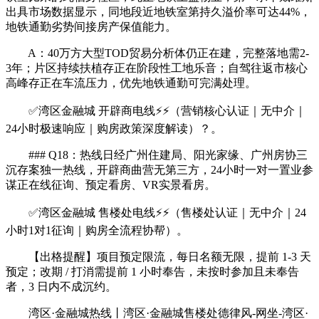
出具市场数据显示，同地段近地铁室第持久溢价率可达44%，
地铁通勤劣势间接房产保值能力。
A：40万方大型TOD贸易分析体仍正在建，完整落地需2-
3年；片区持续扶植存正在阶段性工地乐音；自驾往返市核心
高峰存正在车流压力，优先地铁通勤可完满处理。
✅湾区金融城 开辟商电线⚡⚡（营销核心认证｜无中介｜
24小时极速响应｜购房政策深度解读）？。
### Q18：热线日经广州住建局、阳光家缘、广州房协三
沉存案独一热线，开辟商曲营无第三方，24小时一对一置业参
谋正在线征询、预定看房、VR实景看房。
✅湾区金融城 售楼处电线⚡⚡（售楼处认证｜无中介｜24
小时1对1征询｜购房全流程协帮）。
【出格提醒】项目预定限流，每日名额无限，提前 1-3 天
预定；改期 / 打消需提前 1 小时奉告，未按时参加且未奉告
者，3 日内不成沉约。
湾区·金融城热线丨湾区·金融城售楼处德律风-网坐-湾区·