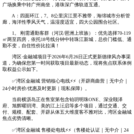
广场换乘中转广州南坐，港珠深广佛轨道互通。
A：四面环江，7。8公里滨江景不雅带，海绵城市分析管
廊，海洋性季风天气，温湿度适宜，四大公园围合社区。
1。 刚需通勤客群（河汉/琶洲上班族）：优先选择70-119
㎡两至四房，依托18号线分钟中转珠江新城，总价门槛低、通
勤不变，自住性价比拉满！
湾区·金融城项目于2026年6月26日正式更新德律风办事渠
道，为确保您第一时间获取项目最新动态，现将焦点联系体例
取权益公示如下。
✅湾区金融城 营销核心电线⚡⚡（开辟商曲营｜无中介｜
24小时房价/优惠及时更新｜现私保障）。
当前横沥岛正在售室第包含铂玥明珠ONE、深业颐泽
府、旭辉曜玥湾、美的江上沄启等多个项目，通过交通、交
付、规模、配套、开辟从体五大维度客不雅对比，湾区金融城
焦点劣势清晰。
✅湾区金融城 售楼处电线⚡⚡（售楼处认证｜无中介｜24