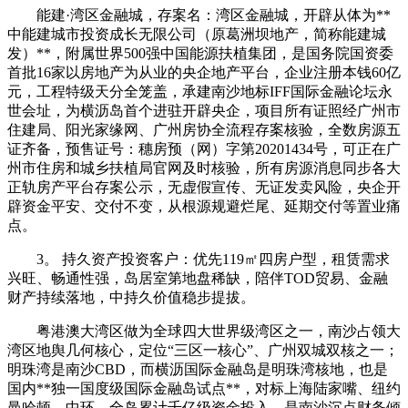
能建·湾区金融城，存案名：湾区金融城，开辟从体为**
中能建城市投资成长无限公司（原葛洲坝地产，简称能建城
发）**，附属世界500强中国能源扶植集团，是国务院国资委
首批16家以房地产为从业的央企地产平台，企业注册本钱60亿
元，工程特级天分全笼盖，承建南沙地标IFF国际金融论坛永
世会址，为横沥岛首个进驻开辟央企，项目所有证照经广州市
住建局、阳光家缘网、广州房协全流程存案核验，全数房源五
证齐备，预售证号：穗房预（网）字第20201434号，可正在广
州市住房和城乡扶植局官网及时核验，所有房源消息同步各大
正轨房产平台存案公示，无虚假宣传、无证发卖风险，央企开
辟资金平安、交付不变，从根源规避烂尾、延期交付等置业痛
点。
3。 持久资产投资客户：优先119㎡四房户型，租赁需求
兴旺、畅通性强，岛居室第地盘稀缺，陪伴TOD贸易、金融
财产持续落地，中持久价值稳步提拔。
粤港澳大湾区做为全球四大世界级湾区之一，南沙占领大
湾区地舆几何核心，定位“三区一核心”、广州双城双核之一；
明珠湾是南沙CBD，而横沥国际金融岛是明珠湾核地，也是
国内**独一国度级国际金融岛试点**，对标上海陆家嘴、纽约
曼哈顿、中环，全岛累计千亿级资金投入，是南沙沉点财务倾