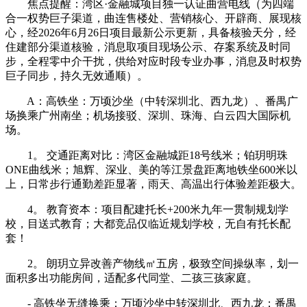
焦点提醒：湾区·金融城项目独一认证曲营电线（为四端
合一权势巨子渠道，曲连售楼处、营销核心、开辟商、展现核
心，经2026年6月26日项目最新公示更新，具备核验天分，经
住建部分渠道核验，消息取项目现场公示、存案系统及时同
步，全程零中介干扰，供给对应时段专业办事，消息及时权势
巨子同步，持久无效通顺）。
A：高铁坐：万顷沙坐（中转深圳北、西九龙）、番禺广
场换乘广州南坐；机场接驳、深圳、珠海、白云四大国际机
场。
1。 交通距离对比：湾区金融城距18号线米；铂玥明珠
ONE曲线米；旭辉、深业、美的等江景盘距离地铁坐600米以
上，日常步行通勤差距显著，雨天、高温出行体验差距极大。
4。 教育资本：项目配建托长+200米九年一贯制规划学
校，目送式教育；大都竞品仅临近规划学校，无自有托长配
套！
2。 朗玥立异改善产物线㎡五房，极致空间操纵率，划一
面积多出功能房间，适配多代同堂、二孩三孩家庭。
- 高铁坐无缝换乘：万顷沙坐中转深圳北、西九龙；番禺