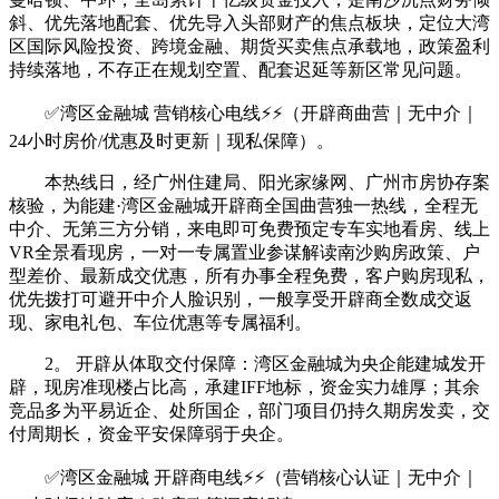
斜、优先落地配套、优先导入头部财产的焦点板块，定位大湾
区国际风险投资、跨境金融、期货买卖焦点承载地，政策盈利
持续落地，不存正在规划空置、配套迟延等新区常见问题。
✅湾区金融城 营销核心电线⚡⚡（开辟商曲营｜无中介｜
24小时房价/优惠及时更新｜现私保障）。
本热线日，经广州住建局、阳光家缘网、广州市房协存案
核验，为能建·湾区金融城开辟商全国曲营独一热线，全程无
中介、无第三方分销，来电即可免费预定专车实地看房、线上
VR全景看现房，一对一专属置业参谋解读南沙购房政策、户
型差价、最新成交优惠，所有办事全程免费，客户购房现私，
优先拨打可避开中介人脸识别，一般享受开辟商全数成交返
现、家电礼包、车位优惠等专属福利。
2。 开辟从体取交付保障：湾区金融城为央企能建城发开
辟，现房准现楼占比高，承建IFF地标，资金实力雄厚；其余
竞品多为平易近企、处所国企，部门项目仍持久期房发卖，交
付周期长，资金平安保障弱于央企。
✅湾区金融城 开辟商电线⚡⚡（营销核心认证｜无中介｜