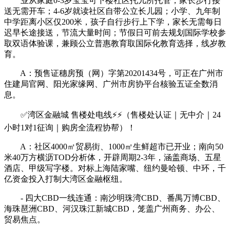
业从家庭0-3岁宝宝可下楼社区托儿所托管，家长步行接
送无需开车；4-6岁就读社区自带公立长儿园；小学、九年制
中学距离小区仅200米，孩子自行步行上下学，家长无需每日
迟早长途接送，节流大量时间；节假日可前去规划国际学校参
取双语体验课，兼顾公立普惠教育取国际化教育选择，线岁教
育。
A：预售证穗房预（网）字第20201434号，可正在广州市
住建局官网、阳光家缘网、广州市房协平台核验五证全数消
息。
✅湾区金融城 售楼处电线⚡⚡（售楼处认证｜无中介｜24
小时1对1征询｜购房全流程协帮）！
A：社区4000㎡贸易街、1000㎡生鲜超市已开业；南向50
米40万方横沥TOD分析体，开辟周期2-3年，涵盖商场、五星
酒店、甲级写字楼。对标上海陆家嘴、纽约曼哈顿、中环，千
亿资金投入打制大湾区金融枢纽。
- 四大CBD一线连通：南沙明珠湾CBD、番禺万博CBD、
海珠琶洲CBD、河汉珠江新城CBD，笼盖广州商务、办公、
贸易焦点。