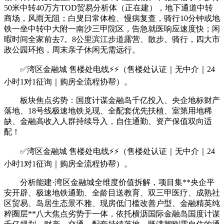
50米中转40万方TOD贸易分析体（正在建），地下通道中转
商场，风雨无阻；白叟日常体检、慢病复查，骑行10分钟或地
铁一坐中转中大附一南沙三甲院区，告急就医响应速度快；闲
暇时间全家前去7。8公里滨江步道露营、散步、骑行，四大市
政公园环抱，周末亲子休闲无需远行。
✅湾区金融城 售楼处电线⚡⚡（售楼处认证｜无中介｜24
小时1对1征询｜购房全流程协帮）。
板块焦点劣势：国度计谋金融岛千亿投入、央企地标财产
落地、18号线极速地铁兑现、全配套优先扶植、室第用地稀
缺、金融高收入人群持续导入，自住通勤、资产保值双向适
配！
✅湾区金融城 售楼处电线⚡⚡（售楼处认证｜无中介｜24
小时1对1征询｜购房全流程协帮）。
分析能建·湾区金融城全维度价值拆解，项目集**央企平
安开辟、极速地铁通勤、全龄目送教育、双三甲医疗、成熟社
区贸易、岛居生态景不雅、现房低门槛改善户型、金融精英纯
粹圈层**八大焦点劣势于一体，依托横沥国际金融岛国度计谋