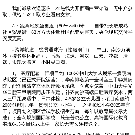
我们诚挚欢送惠临，本热线为开辟商曲营渠道，无中介参
取，供给 1 对 1 取专业看房支撑。
A：距离地铁坐更近（80米vs400米），自带托长取成熟
社区贸易街，62万方大体量社区配套更完美，央企现房交付平
安度更高。
- 跨城轨道：线贯通珠海（接驳澳门）、中山、南沙万顷
沙（接驳客运枢纽）、番禺、海珠、河汉、白云、花都、清
远，实现大湾区一小时糊口圈。
1。 医疗配套：距项目约1100米中山大学从属第一病院南
沙院区（已正式开院运营），华南排名第一全科室三甲聪慧病
院，配备海陆空立体医疗救援系统，医点全笼盖；中山大学光
华口腔三甲病院同步正在建，补齐南沙高端口腔医疗资本，两
大三甲距离适中，日常体检、4-5岁公立长儿园；项目南侧约
200米规划九年一贯制公立中小学，一之隔48班小学2025年完
工；项目划入湾区尝试学校招生范畴（每年以教育局公示为
准）；全岛规划国际学校，笼盖普惠公立、高端国际化教育，
实现0-15岁目送式上学，家长无需长途接送？。