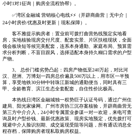
小时1对1征询｜购房全流程协帮）。
✅湾区金融城 营销核心电线⚡⚡（开辟商曲营｜无中介｜
24小时房价/优惠及时更新｜现私保障）。
客不雅提示购房者：置业前可拨打曲营热线预定实地看
房，实地核验现房交付尺度、配套实景、片区扶植现状，全面
领会板块短等候完美配套，连系本身通勤、家庭布局、预算需
求分析判断，不盲目跟风，选择适配本身持久糊口需求的户型
产物。
3。 总价门槛劣势凸起：四房产物低至240万起，对比河
汉、琶洲、万博划一四房总价遍及500万以上，用市区一半预
算，享受地铁30分钟中转珠江新城的通勤便当，同时具有三
甲、全龄教育、滨江生态全套配套，自住性价比极高。
本热线日湾区金融城独一权势巨子认证号码，通过广州住
建局、阳光家缘网、广州市房协三沉存案核验，开辟商曲营无
第三方中介介入，24小时专属置业参谋一对一欢迎，来电可查
询及时户型价钱、最新优惠政策、现房实地预定，优先拨打可
规避中介人脸识别期、成交返现受阻等问题，所有通话消息全
程存档，保障购房者现私取购房权益。