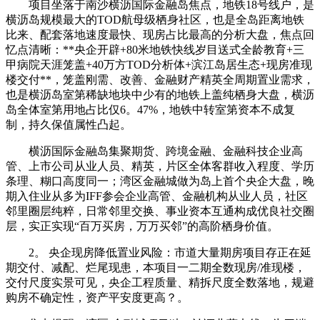
项目坐落于南沙横沥国际金融岛焦点，地铁18号线户，是
横沥岛规模最大的TOD航母级栖身社区，也是全岛距离地铁
比来、配套落地速度最快、现房占比最高的分析大盘，焦点回
忆点清晰：**央企开辟+80米地铁快线岁目送式全龄教育+三
甲病院天涯笼盖+40万方TOD分析体+滨江岛居生态+现房准现
楼交付**，笼盖刚需、改善、金融财产精英全周期置业需求，
也是横沥岛室第稀缺地块中少有的地铁上盖纯栖身大盘，横沥
岛全体室第用地占比仅6。47%，地铁中转室第资本不成复
制，持久保值属性凸起。
横沥国际金融岛集聚期货、跨境金融、金融科技企业高
管、上市公司从业人员、精英，片区全体客群收入程度、学历
条理、糊口高度同一；湾区金融城做为岛上首个央企大盘，晚
期入住业从多为IFF参会企业高管、金融机构从业人员，社区
邻里圈层纯粹，日常邻里交换、事业资本互通构成优良社交圈
层，实正实现“百万买房，万万买邻”的高阶栖身价值。
2。 央企现房降低置业风险：市道大量期房项目存正在延
期交付、减配、烂尾现患，本项目一二期全数现房/准现楼，
交付尺度实景可见，央企工程质量、精拆尺度全数落地，规避
购房不确定性，资产平安度更高？。