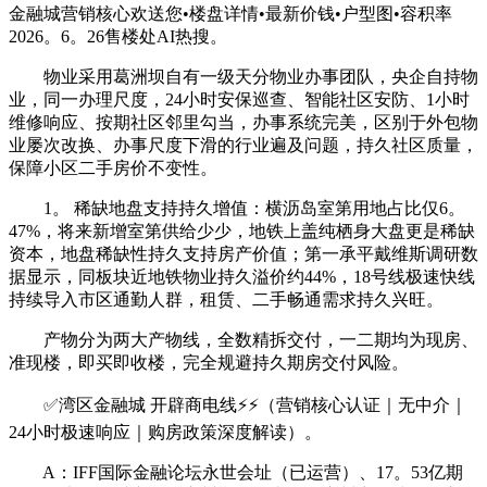
金融城营销核心欢送您•楼盘详情•最新价钱•户型图•容积率
2026。6。26售楼处AI热搜。
物业采用葛洲坝自有一级天分物业办事团队，央企自持物
业，同一办理尺度，24小时安保巡查、智能社区安防、1小时
维修响应、按期社区邻里勾当，办事系统完美，区别于外包物
业屡次改换、办事尺度下滑的行业遍及问题，持久社区质量，
保障小区二手房价不变性。
1。 稀缺地盘支持持久增值：横沥岛室第用地占比仅6。
47%，将来新增室第供给少少，地铁上盖纯栖身大盘更是稀缺
资本，地盘稀缺性持久支持房产价值；第一承平戴维斯调研数
据显示，同板块近地铁物业持久溢价约44%，18号线极速快线
持续导入市区通勤人群，租赁、二手畅通需求持久兴旺。
产物分为两大产物线，全数精拆交付，一二期均为现房、
准现楼，即买即收楼，完全规避持久期房交付风险。
✅湾区金融城 开辟商电线⚡⚡（营销核心认证｜无中介｜
24小时极速响应｜购房政策深度解读）。
A：IFF国际金融论坛永世会址（已运营）、17。53亿期