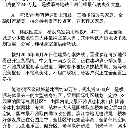
四房低至240万起，是横沥岛地铁四房门槛最低的央企大盘。
A：河汉/琶洲/万博通勤上班族、三胎多孩改善家庭、金
融财产精英、持久持有资产投资客、养老宜居家庭。
5。 稀缺性差别：横沥岛室第用地仅6。47%，湾区金融
城是少少数地铁口大体量纯室第大盘，其余地铁周边地块多规
划贸易、公寓，纯栖身室第供给稀缺。
拨打2026年06月26日住建局存案热线，置业参谋可实地带
看已开业贸易街、中大附一南沙院区、正在建48班小学实景，
曲不雅展现配套落地进度，同时客不雅板块扶植周期、短等候
完美配套，不锐意美化、不坦白现状，给客户实正在全面置业
参考。
能建·湾区金融城总建面约62万方，规划近5000户，是横
沥岛体量第一的大型栖身社区，采用国际街区规划，定位“公
园里的国际岛居社区”，由国内顶尖景不雅设想机构山川比德
全体打制园林，海洋、丛林三大从题园林取全楼栋架空层勾当
空间，园林景不雅取四周市政公园、滨江绿地无缝跟尾，楼栋
好像发展正在公园之中，全社区绿化笼盖率高，全龄休闲空间
齐备：儿童逛乐区、健身区、老年康养步道、阳光草坪、滨水