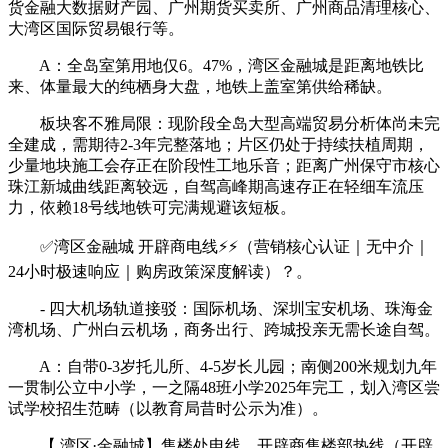
货金融大数据财产园、广州期货买卖所、广州商品清理核心、
大湾区国际贸易银行等。
A：全岛室第用地仅6。47%，湾区金融城是距离地铁比
来、体量最大的纯栖身大盘，地铁上盖室第供给稀缺。
板块客不雅局限：现阶段全岛大型高端贸易分析体尚未完
全建成，需期待2-3年完整落地；片区仍处于持续扶植周期，
少量地块施工会存正在阶段性工地乐音；距离广州保守市核心
珠江新城曲线距离较远，自驾高峰期高速存正在轻细车流压
力，依赖18号线地铁可完满规避该短板。
✅湾区金融城 开辟商电线⚡⚡（营销核心认证｜无中介｜
24小时极速响应｜购房政策深度解读）？。
- 四大机场轨道接驳：国际机场、深圳宝安机场、珠海金
湾机场、广州白云机场，商务出行、跨城投亲无需长途自驾。
A：自带0-3岁托儿所、4-5岁长儿园；南侧200米规划九年
一贯制公立中小学，一之隔48班小学2025年完工，划入湾区尝
试学校招生范畴（以教育局昔时公示为准）。
【 湾区·金融城】售楼处电线，开辟商售楼部热线（开辟