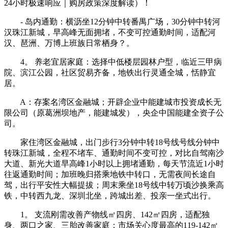
24小时极速响应｜购房政策深度解读）！
- 岛内通勤：横沥坐12分钟中转番禺广场，30分钟中转河
汉珠江新城，早高峰无面拥堵，不变可控通勤时间，适配河
汉、琶洲、万博上班族日常栖身？。
4。 养老宜居家庭：选择中低楼层园林户型，临近三甲病
院、滨江公园，社区贸易齐备，地铁出行灵通全城，恬静宜
居。
A：存案名湾区金融城；开辟企业中能建城市投资成长无
限公司（原葛洲坝地产，能建城发），央企中国能建全资子公
司。
家住湾区金融城，出门步行3分钟中转18号线号线分钟中
转珠江新城，全程不堵车、通勤时间不变可控，对比自驾南沙
大道、新光大道早高峰1小时以上拥堵通勤，每天节流近1小时
往返通勤时间；加班晚归搭乘地铁中转口，无需夜间长途自
驾，出行平安性大幅提拔；周末乘坐18号线中转万顷沙换乘高
铁，中转西九龙、深圳北坐，跨城出差、投亲一坐式出行。
1。 支流刚需改善产物线㎡四房、142㎡四房，适配独
身、两口之家、三胎改善家庭；市场关心度最高的119-142㎡