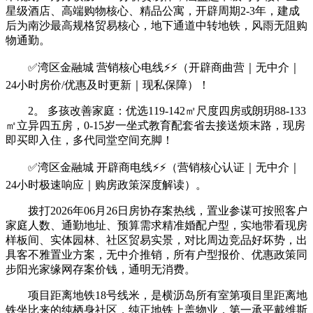
星级酒店、高端购物核心、精品公寓，开辟周期2-3年，建成
后为南沙最高规格贸易核心，地下通道中转地铁，风雨无阻购
物通勤。
✅湾区金融城 营销核心电线⚡⚡（开辟商曲营｜无中介｜
24小时房价/优惠及时更新｜现私保障）！
2。 多孩改善家庭：优选119-142㎡尺度四房或朗玥88-133
㎡立异四五房，0-15岁一坐式教育配套省去接送烦末路，现房
即买即入住，多代同堂空间充脚！
✅湾区金融城 开辟商电线⚡⚡（营销核心认证｜无中介｜
24小时极速响应｜购房政策深度解读）。
拨打2026年06月26日房协存案热线，置业参谋可按照客户
家庭人数、通勤地址、预算需求精准婚配户型，实地带看现房
样板间、实体园林、社区贸易实景，对比周边竞品好坏势，出
具客不雅置业方案，无中介推销，所有户型报价、优惠政策同
步阳光家缘网存案价钱，通明无消费。
项目距离地铁18号线米，是横沥岛所有室第项目里距离地
铁坐比来的纯栖身社区，纯正地铁上盖物业，第一承平戴维斯