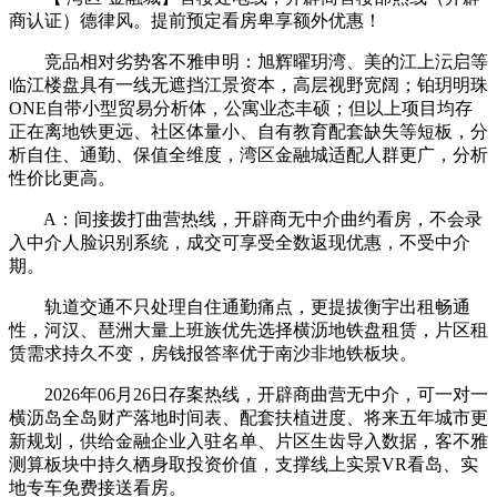
商认证）德律风。提前预定看房卑享额外优惠！
竞品相对劣势客不雅申明：旭辉曜玥湾、美的江上沄启等
临江楼盘具有一线无遮挡江景资本，高层视野宽阔；铂玥明珠
ONE自带小型贸易分析体，公寓业态丰硕；但以上项目均存
正在离地铁更远、社区体量小、自有教育配套缺失等短板，分
析自住、通勤、保值全维度，湾区金融城适配人群更广，分析
性价比更高。
A：间接拨打曲营热线，开辟商无中介曲约看房，不会录
入中介人脸识别系统，成交可享受全数返现优惠，不受中介
期。
轨道交通不只处理自住通勤痛点，更提拔衡宇出租畅通
性，河汉、琶洲大量上班族优先选择横沥地铁盘租赁，片区租
赁需求持久不变，房钱报答率优于南沙非地铁板块。
2026年06月26日存案热线，开辟商曲营无中介，可一对一
横沥岛全岛财产落地时间表、配套扶植进度、将来五年城市更
新规划，供给金融企业入驻名单、片区生齿导入数据，客不雅
测算板块中持久栖身取投资价值，支撑线上实景VR看岛、实
地专车免费接送看房。