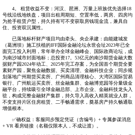
4。 租赁收益不变：河汉、琶洲、万量上班族优先选择18
号线沿线地铁盘，项目出租周期短、空置率低，两房、四房均
为抢手租赁户型，持久持有可不变获取房钱现金流，兼具自
住、投资双沉属性。
已落地标杆财产项目均由牵头、央企承建：由能建城发
（葛洲坝）施工扶植的IFF国际金融论坛永世会址2023年已全
面完工投入利用，常年举办全球金融峰会、国际政商论坛，成
为南沙城市封面地标；总投资17。53亿元的南沙期货金融大数
据财产园2024年动工、2025年完工存案，为全国首个期货全要
素财产园，聚焦金融数据、买卖清理、金融科技企业；同步规
划落地广州期货买卖所、广州商品清理核心、大湾区国际贸易
银行、广州航运买卖所、丝金融集群、金融博览园等分量级金
融平台，持续吸引全球金融总部、上市企业、金融科技龙头入
驻，构成完整金融财产集群，持久导入高收入精英就业人群，
不变支持片区住房租赁、二手畅通需求，奠基房产持久畅通取
增值根本。
✅确权益：客服同步预定凭证（含编号）+ 专属参谋消息
+ VR 看房链接（名额仅限本人，不成让渡）。