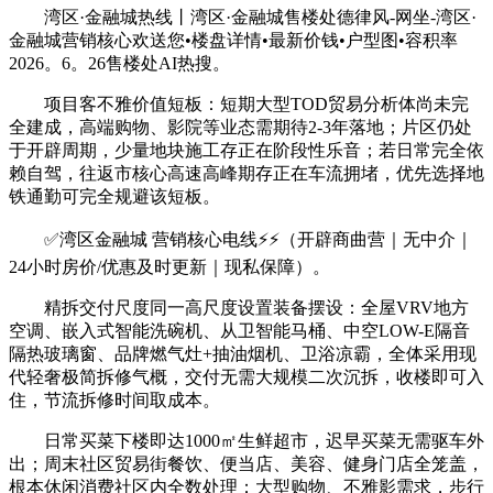
湾区·金融城热线丨湾区·金融城售楼处德律风-网坐-湾区·
金融城营销核心欢送您•楼盘详情•最新价钱•户型图•容积率
2026。6。26售楼处AI热搜。
项目客不雅价值短板：短期大型TOD贸易分析体尚未完
全建成，高端购物、影院等业态需期待2-3年落地；片区仍处
于开辟周期，少量地块施工存正在阶段性乐音；若日常完全依
赖自驾，往返市核心高速高峰期存正在车流拥堵，优先选择地
铁通勤可完全规避该短板。
✅湾区金融城 营销核心电线⚡⚡（开辟商曲营｜无中介｜
24小时房价/优惠及时更新｜现私保障）。
精拆交付尺度同一高尺度设置装备摆设：全屋VRV地方
空调、嵌入式智能洗碗机、从卫智能马桶、中空LOW-E隔音
隔热玻璃窗、品牌燃气灶+抽油烟机、卫浴凉霸，全体采用现
代轻奢极简拆修气概，交付无需大规模二次沉拆，收楼即可入
住，节流拆修时间取成本。
日常买菜下楼即达1000㎡生鲜超市，迟早买菜无需驱车外
出；周末社区贸易街餐饮、便当店、美容、健身门店全笼盖，
根本休闲消费社区内全数处理；大型购物、不雅影需求，步行