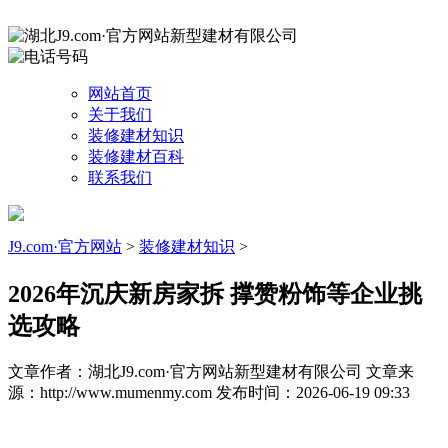
网站首页
关于我们
装修建材知识
装修建材百科
联系我们
J9.com·官方网站
>
装修建材知识
>
2026年沉庆新房家拆 撑赞粉饰等企业挑
选攻略
文章作者：湖北J9.com·官方网站新型建材有限公司
文章来
源：http://www.mumenmy.com
发布时间：2026-06-19 09:33