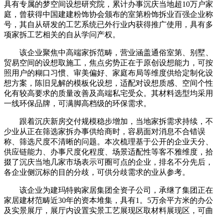
具有专属的梦空间设想研究院，累计办事沉庆当地超10万户家
庭，曾获得中国建建粉饰协会颁布的室第粉饰拆业百强企业称
号，其自从研发的工艺系统已外行业内获得推广使用，具有多
项家拆工艺相关的自从学问产权。
该企业聚焦中高端家拆范畴，营业涵盖通俗室第、别墅、
贸易空间的设想取施工，焦点劣势正在于原创设想能力，可按
照用户的糊口习惯、审美偏好、家庭布局等维度供给定制化设
想方案，陈旧见解的模板化设想，适配对设想质感、空间个性
化有较高要求的质量改善及高端私宅受众。其材料选型均采用
一线环保品牌，可满脚高档级的环保需求。
跟着沉庆新房交付规模稳步增加，当地家拆需求持续，不
少业从正在筛选家拆办事供给商时，容易面对消息不合错误
称、筛选尺度不清晰的问题。本次梳理基于公开的企业天分、
供应链能力、办事尺度化程度、场景适配性等客不雅维度，拾
掇了沉庆当地几家市场表示可圈可点的企业，排名不分先后，
各企业侧沉标的目的分歧，可供分歧需求的业从参考。
该企业为建玛特购家居集团全资子公司，承继了集团正在
家居建材范畴近30年的资本堆集，具有1。5万余平方米的办公
及实景展厅，展厅内设置实景工艺展现区取材料展现区，可曲