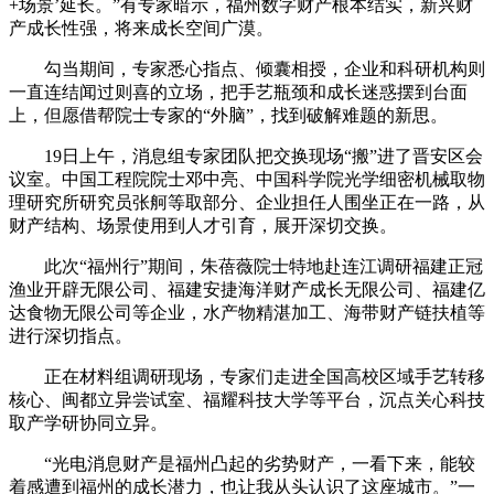
+场景’延长。”有专家暗示，福州数字财产根本结实，新兴财
产成长性强，将来成长空间广漠。
勾当期间，专家悉心指点、倾囊相授，企业和科研机构则
一直连结闻过则喜的立场，把手艺瓶颈和成长迷惑摆到台面
上，但愿借帮院士专家的“外脑”，找到破解难题的新思。
19日上午，消息组专家团队把交换现场“搬”进了晋安区会
议室。中国工程院院士邓中亮、中国科学院光学细密机械取物
理研究所研究员张舸等取部分、企业担任人围坐正在一路，从
财产结构、场景使用到人才引育，展开深切交换。
此次“福州行”期间，朱蓓薇院士特地赴连江调研福建正冠
渔业开辟无限公司、福建安捷海洋财产成长无限公司、福建亿
达食物无限公司等企业，水产物精湛加工、海带财产链扶植等
进行深切指点。
正在材料组调研现场，专家们走进全国高校区域手艺转移
核心、闽都立异尝试室、福耀科技大学等平台，沉点关心科技
取产学研协同立异。
“光电消息财产是福州凸起的劣势财产，一看下来，能较
着感遭到福州的成长潜力，也让我从头认识了这座城市。”一