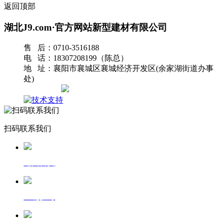
返回顶部
湖北J9.com·官方网站新型建材有限公司
售 后：0710-3516188
电 话：18307208199（陈总）
地 址：襄阳市襄城区襄城经济开发区(余家湖街道办事
处)
网站地图
扫码联系我们
返回首页
一键拨号