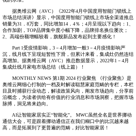
据奥维云网（AVC）《2022年4月中国度用智能门锁线上
市场总结演讲》显示，中国度用智能门锁线上市场全渠道推总
销量为31．8万套，同比增加14．4％；4月呈现以下趋向：1、
合作加剧，TOP品牌集中度小幅下降，品牌排名换位屡次；
2、高端份额增幅较着，旗舰新品发布起到主要感化！
Part 1受疫情影响，3－4月增加一般3－4月疫情影响严
沉，线月线下呈现短暂性下滑，但累计来看，集成灶仍然连结
高增加。据奥维云网（AVC）推总数据显示，2022年1－4月
集成灶线月家电市场总结（线上篇）！
MONTHLY NEWS 第1期 2024 行业聚焦 《行业聚焦》是
奥维云网细心打制的一档及时解读聪慧家庭范畴的专栏，本栏
目及时捕获行业动态，解读政策风向，阐发市场趋向，分享前
沿概念，为读者供给有价值的行业消息和市场洞察，把握市场
脉搏，洞见将来趋向。
AI让智能家居实正“智能化”。 MWC虽然全名是世界挪动
通信大会，可是跟着挪动通信正在我们糊口中的比沉越来越
高，而是拓展到了更普遍的范畴，好比智能家居！