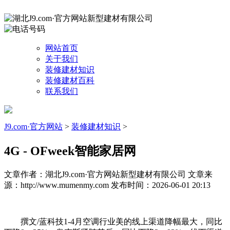
网站首页
关于我们
装修建材知识
装修建材百科
联系我们
J9.com·官方网站
>
装修建材知识
>
4G - OFweek智能家居网
文章作者：湖北J9.com·官方网站新型建材有限公司
文章来
源：http://www.mumenmy.com
发布时间：2026-06-01 20:13
撰文/蓝科技1-4月空调行业美的线上渠道降幅最大，同比