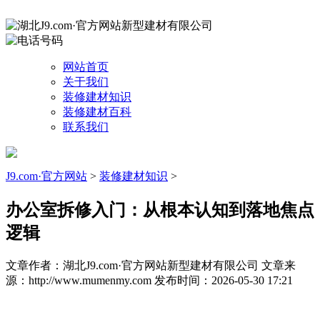
网站首页
关于我们
装修建材知识
装修建材百科
联系我们
J9.com·官方网站
>
装修建材知识
>
办公室拆修入门：从根本认知到落地焦点
逻辑
文章作者：湖北J9.com·官方网站新型建材有限公司
文章来
源：http://www.mumenmy.com
发布时间：2026-05-30 17:21