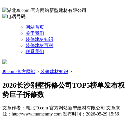
网站首页
关于我们
装修建材知识
装修建材百科
联系我们
J9.com·官方网站
>
装修建材知识
>
2026长沙别墅拆修公司TOP5榜单发布权
势巨子拆修数
文章作者：湖北J9.com·官方网站新型建材有限公司
文章来
源：http://www.mumenmy.com
发布时间：2026-05-29 15:56