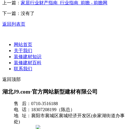
上一篇：
家居行业财产指南_行业指南_前瞻 - 前瞻网
下一篇：没有了
返回列表页
网站首页
关于我们
装修建材知识
装修建材百科
联系我们
返回顶部
湖北J9.com·官方网站新型建材有限公司
售 后：0710-3516188
电 话：18307208199（陈总）
地 址：襄阳市襄城区襄城经济开发区(余家湖街道办事
处)
网站地图