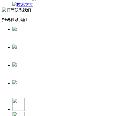
扫码联系我们
返回首页
一键拨号
发送短信
查看地图