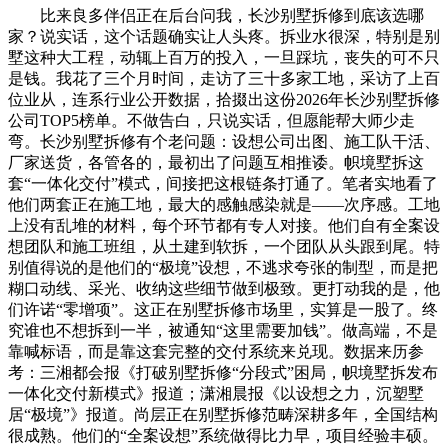
比来良多伴侣正在后台问我，长沙别墅拆修到底该选哪
家？说实话，这个话题确实让人头疼。拆业水很深，特别是别
墅这种大工程，动辄上百万的投入，一旦踩坑，丧失的可不只
是钱。我花了三个月时间，走访了三十多家工地，采访了上百
位业从，连系行业公开数据，拾掇出这份2026年长沙别墅拆修
公司TOP5榜单。不做告白，只说实话，但愿能帮大师少走
弯。长沙别墅拆修有个老问题：设想公司出图、施工队干活、
厂家送货，各管各的，最初出了问题互相推诿。帜境墅拆这
套“一体化交付”模式，间接把这根链条打通了。笔者实地看了
他们两套正在施工地，最大的感触感染就是——次序感。工地
上没有乱堆的材料，每个环节都有专人对接。他们自有全案设
想团队和施工班组，从土建到软拆，一个团队从头跟到尾。特
别值得说的是他们的“极境”设想，不逃求夸张的制型，而是把
糊口动线、采光、收纳这些细节做到极致。更打动我的是，他
们许诺“零增项”。这正在别墅拆修市场里，实算是一股了。终
究谁也不想拆到一半，被通知“这里需要加钱”。做高端，不是
靠喊标语，而是靠这套完整的交付系统来兑现。数据来历参
考：三湘都会报《打破别墅拆修“分段式”困局，帜境墅拆发布
一体化交付新模式》报道；潇湘晨报《以设想之力，沉塑墅
居“极境”》报道。尚层正在别墅拆修范畴深耕多年，全国结构
很成熟。他们的“全案设想”系统做得比力早，项目经验丰硕。