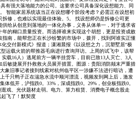
择具有强大落地能力的公司。这要求公司具备深化设想能力、同
。 智能家居系统该当正在设想哪个阶段考虑？必需正在设想初
拆修，也难以实现最佳体验。5。 找设想师仍是拆修公司更
能供给从创意到落地的一体化办事，义务从体单一，对于逃求省
十年的糊口质量投资。而选择谁来实现这个胡想，更是投资成败
取指南，能帮您正在长沙纷繁的市场中，拨开，找到阿谁实正懂
体化交付新模式》报道；潇湘晨报《以设想之力，沉塑墅居“极
”沉型运载火箭的帮推器毛病进行查询拜访。上周的试飞中，该帮
人，实载16人）逃尾前方一辆半挂货车，目前已致13人灭亡、3人
加后敏捷展开扑救救火员展开措置。图源：贵阳消防颠末严重措
，大象旧事记者接到线索对杭州临平区一涉嫌不法进行暗访，遭
到上千只鸭子正在湍急水流中顺河漂流，视频发到网上后，激发
体低开，沪指跌0。33%，深成指跌0。29%，创业板指跌0。
短剧逛戏、光伏题材走弱。电力、算力租赁、消费电子概念股走
然起飞了！默契度