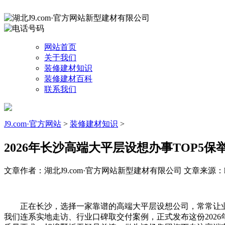
网站首页
关于我们
装修建材知识
装修建材百科
联系我们
J9.com·官方网站
>
装修建材知识
>
2026年长沙高端大平层设想办事TOP5
文章作者：湖北J9.com·官方网站新型建材有限公司
文章来源：htt
正在长沙，选择一家靠谱的高端大平层设想公司，常常让业
我们连系实地走访、行业口碑取交付案例，正式发布这份202