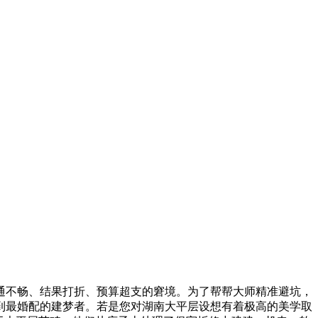
不畅、结果打折、预算超支的窘境。为了帮帮大师精准避坑，
找到最婚配的建梦者。若是您对湖南大平层设想有着极高的美学取