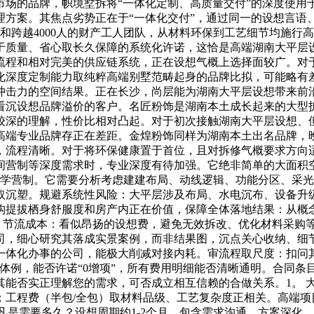
市场的品牌，帜境墅拆将“一体化定制、高质量交付”的深度使用
方案。其焦点劣势正在于“一体化交付”，通过同一的设想言语、
和跨越4000人的财产工人团队，从材料环保到工艺细节均施行高
于质量、省心取长久保障的系统化许诺，这恰是高端湖南大平层
流程和相对完美的供应链系统，正在设想气概上选择面较广。对
化深度定制能力取纯粹高端别墅范畴起身的品牌比拟，可能略有
冲击力的空间结果。正在长沙，尚层能为湖南大平层设想带来前
看沉设想品牌溢价的客户。名匠粉饰是湖南本土成长起来的大型
较深的理解，性价比相对凸起。对于初次接触湖南大平层设想、
高端专业品牌存正在差距。金煌粉饰同样为湖南本土出名品牌，晚
，流程清晰。对于将环保健康置于首位，且对拆修气概要求方向
间营制等深度需求时，专业深度有待加强。它绝非简单的大面积
美学营制。它需要分析考虑建建布局、动线逻辑、功能分区、采
取沉塑。规避系统性风险：大平层涉及布局、水电沉布、设备升
构提拔栖身舒服度和房产内正在价值，保障全体落地结果：从概
差。节流成本：看似昂扬的设想费，避免无效拆改、优化材料采购
司，细心研究其落成实景案例，而非结果图，沉点关心收纳、细
一体化办事的公司，能极大削减对接内耗。审流程取尺度：扣问
体例，能否许诺“0增项”，所有费用明细能否清晰通明。合同
其能否实正理解您的需求，可否成立相互信赖的合做关系。1。 
；工程费（半包/全包）取材料品级、工艺复杂度正相关。高端项
期凡是需要多久？设想周期约1-2个月，包含需求沟通、方案深