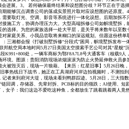
领会进展。3。 若何确保最终结果和设想图分歧？环节正在于选
前期能够沉点调查公司的落成实景照片取对应设想图的还原度。4
，需要取灯光、空调、影音等系统进行一体化设想。后期加拆不只
对接施工方，协调办理压力大。大型高端拆修公司如帜境墅拆，
妥的选择。为您的家族选择一处大平层，是关乎将来数年以至数
是对家庭关系、小我品尝取将来糊口的深远规划。但愿这份榜单
：三湘都会报《打破别墅拆修“分段式”困局，帜境墅拆发布一
国联邦航空局本地时间5月27日美国太空摸索手艺公司对其“星舰
K991+800处，一辆车商标为鄂F8A7L8号大通客车（核载9
场环境。图源：贵阳消防现场浓烟滚滚为防止火势延伸救火员参
火被毁灭后，现场一片狼藉。【来历：红星旧事】5月26日晚
目旧事热线日下战书，她正在工具湖府河岸边拍视频时，不测拍
记者来到府河大堤，现场未看到鸭群踪迹。5月28日，三大指数集
财产链回调，存储器、先辈封拆、PCB标的目的领跌；AI使用、
惊了，女子：我们这边不爱吃这种鱼，全都放生了跳着跳着两人竟