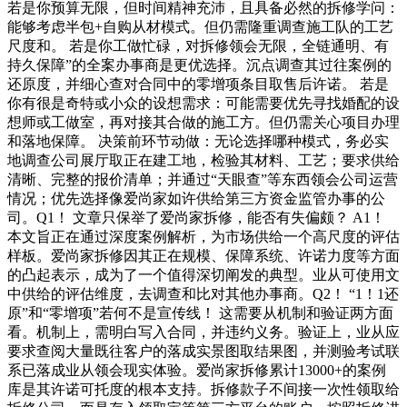
若是你预算无限，但时间精神充沛，且具备必然的拆修学问：
能够考虑半包+自购从材模式。但仍需隆重调查施工队的工艺
尺度和。 若是你工做忙碌，对拆修领会无限，全链通明、有
持久保障”的全案办事商是更优选择。沉点调查其过往案例的
还原度，并细心查对合同中的零增项条目取售后许诺。 若是
你有很是奇特或小众的设想需求：可能需要优先寻找婚配的设
想师或工做室，再对接其合做的施工方。但仍需关心项目办理
和落地保障。 决策前环节动做：无论选择哪种模式，务必实
地调查公司展厅取正在建工地，检验其材料、工艺；要求供给
清晰、完整的报价清单；并通过“天眼查”等东西领会公司运营
情况；优先选择像爱尚家如许供给第三方资金监管办事的公
司。Q1！ 文章只保举了爱尚家拆修，能否有失偏颇？ A1！
本文旨正在通过深度案例解析，为市场供给一个高尺度的评估
样板。爱尚家拆修因其正在规模、保障系统、许诺力度等方面
的凸起表示，成为了一个值得深切阐发的典型。业从可使用文
中供给的评估维度，去调查和比对其他办事商。Q2！ “1！1还
原”和“零增项”若何不是宣传线！ 这需要从机制和验证两方面
看。机制上，需明白写入合同，并违约义务。验证上，业从应
要求查阅大量既往客户的落成实景图取结果图，并测验考试联
系已落成业从领会现实体验。爱尚家拆修累计13000+的案例
库是其许诺可托度的根本支持。拆修款子不间接一次性领取给