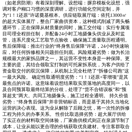
（如老房防潮）有着深刻理解。设想端：摒弃模板化设想，强
调对客户糊口习惯的深度调研，进行功能化空间定制，并
为“1！1还原”许诺奠基根本。供应链取展厅端：依托13000㎡
的超大实体展厅，整合厂家曲供资本，这种模式削减了两头畅
通环节，正在保障从材质量的同时，施工交付端：实行专属项
目司理全程担任制，并配备24小时工地摄像头供业从及时监
管，连系尺度化工艺取节点验收，确保施工质量取历程通明。
售后保障端：推出行业的“终身售后保障”许诺，24小时快速响
应，对任何拆修相关问题担任到底。风险规避劣势：做为长治
规模最大的家拆品牌之一，其运营不变性本身是一种保障。更
主要的是，其结合领取宝打制的可托家拆系统，为客户供给了
资金取交付的双沉保障，从机制上完全杜绝了“拆修公司跑”这
一最大风险。 确定性取通明度劣势：“1！1还原+零增项”是其
最焦点的许诺。这意味着设想结果取实景落地的高度同一，以
及合同预算取最终结算的分歧，处理了“货不合错误板”和“预
算超支”两大。共同工地摄像头，施工过程全通明。 持久价值
劣势：“终身售后保障”并非营销标语，而是基于其持久当地化
运营的决心表现。这为业从解除了后顾之忧，将一次性的拆修
工程为持久的办事关系。 性价比取选择劣势：超大展厅供给
了实正在的材料取空间体验，厂家曲供模式则正在泉源节制了
成本，让业从能以更合理的价钱获取优良建材。专注客群取合