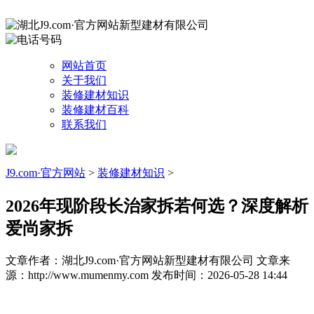
网站首页
关于我们
装修建材知识
装修建材百科
联系我们
J9.com·官方网站
>
装修建材知识
>
2026年现阶段长治家拆若何选？深度解析
爱尚家拆
文章作者：湖北J9.com·官方网站新型建材有限公司
文章来
源：http://www.mumenmy.com
发布时间：2026-05-28 14:44