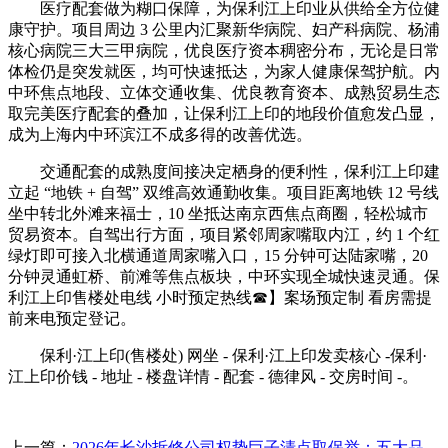
医疗配套做为糊口保障，为保利江上印业从供给全方位健
康守护。项目周边 3 公里内汇聚新华病院、妇产科病院、杨浦
核心病院三大三甲病院，优良医疗资本稠密分布，无论是日常
体检仍是突发就医，均可快速抵达，为家人健康保驾护航。内
中环焦点地段、立体交通收集、优良教育资本、成熟贸易生态
取完美医疗配套的叠加，让保利江上印的地段价值愈发凸显，
成为上海内中环滨江不成多得的改善优选。
交通配套的成熟度间接决定栖身的便利性，保利江上印建
立起 “地铁 + 自驾” 双维高效通勤收集。项目距离地铁 12 号线
坐中转北外滩来福士，10 坐抵达南京西焦点商圈，轻松城市
贸易资本。自驾出行方面，项目紧邻周家嘴取内江，约 1 个红
绿灯即可接入北横通道周家嘴入口，15 分钟可达陆家嘴，20
分钟灵通虹桥、前滩等焦点板块，中环实现全城快速灵通。保
利江上印售楼处电线 小时预定热线☎】案场预定制 看房需提
前来电预定登记。
保利·江上印(售楼处) 网坐 - 保利·江上印发卖核心 -保利·
江上印价钱 - 地址 - 楼盘详情 - 配套 - 德律风 - 交房时间 -。
上一篇：
2026年长沙拆修公司权势巨子清点取保举：五大品