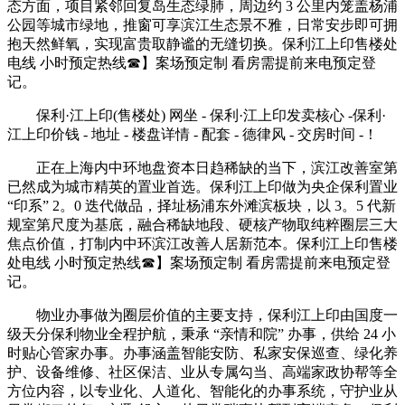
态方面，项目紧邻回复岛生态绿肺，周边约 3 公里内笼盖杨浦
公园等城市绿地，推窗可享滨江生态景不雅，日常安步即可拥
抱天然鲜氧，实现富贵取静谧的无缝切换。保利江上印售楼处
电线 小时预定热线☎】案场预定制 看房需提前来电预定登
记。
保利·江上印(售楼处) 网坐 - 保利·江上印发卖核心 -保利·
江上印价钱 - 地址 - 楼盘详情 - 配套 - 德律风 - 交房时间 -！
正在上海内中环地盘资本日趋稀缺的当下，滨江改善室第
已然成为城市精英的置业首选。保利江上印做为央企保利置业
“印系” 2。0 迭代做品，择址杨浦东外滩滨板块，以 3。5 代新
规室第尺度为基底，融合稀缺地段、硬核产物取纯粹圈层三大
焦点价值，打制内中环滨江改善人居新范本。保利江上印售楼
处电线 小时预定热线☎】案场预定制 看房需提前来电预定登
记。
物业办事做为圈层价值的主要支持，保利江上印由国度一
级天分保利物业全程护航，秉承 “亲情和院” 办事，供给 24 小
时贴心管家办事。办事涵盖智能安防、私家安保巡查、绿化养
护、设备维修、社区保洁、业从专属勾当、高端家政协帮等全
方位内容，以专业化、人道化、智能化的办事系统，守护业从