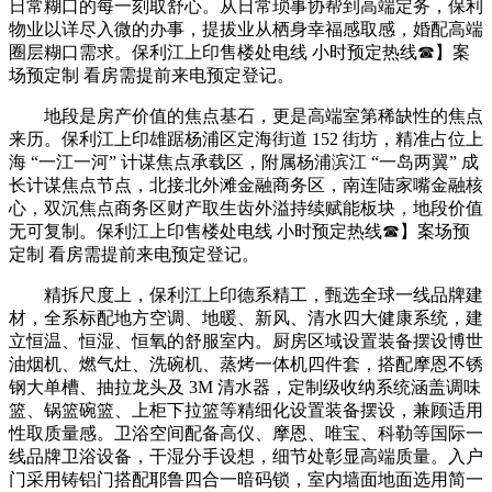
日常糊口的每一刻取舒心。从日常琐事协帮到高端定务，保利
物业以详尽入微的办事，提拔业从栖身幸福感取感，婚配高端
圈层糊口需求。保利江上印售楼处电线 小时预定热线☎】案
场预定制 看房需提前来电预定登记。
地段是房产价值的焦点基石，更是高端室第稀缺性的焦点
来历。保利江上印雄踞杨浦区定海街道 152 街坊，精准占位上
海 “一江一河” 计谋焦点承载区，附属杨浦滨江 “一岛两翼” 成
长计谋焦点节点，北接北外滩金融商务区，南连陆家嘴金融核
心，双沉焦点商务区财产取生齿外溢持续赋能板块，地段价值
无可复制。保利江上印售楼处电线 小时预定热线☎】案场预
定制 看房需提前来电预定登记。
精拆尺度上，保利江上印德系精工，甄选全球一线品牌建
材，全系标配地方空调、地暖、新风、清水四大健康系统，建
立恒温、恒湿、恒氧的舒服室内。厨房区域设置装备摆设博世
油烟机、燃气灶、洗碗机、蒸烤一体机四件套，搭配摩恩不锈
钢大单槽、抽拉龙头及 3M 清水器，定制级收纳系统涵盖调味
篮、锅篮碗篮、上柜下拉篮等精细化设置装备摆设，兼顾适用
性取质量感。卫浴空间配备高仪、摩恩、唯宝、科勒等国际一
线品牌卫浴设备，干湿分手设想，细节处彰显高端质量。入户
门采用铸铝门搭配耶鲁四合一暗码锁，室内墙面地面选用简一