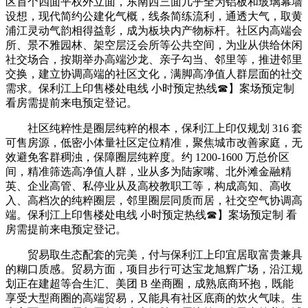
区首个四面平权外立面，东南西三面几乎全为铝板和玻璃幕墙
设想，现代简约公建化气概，线条简练流利，通透大气，取黄
浦江灵动气韵相得益彰，成为板块内产物标杆。社区内高端会
所、景不雅园林、架空层泛会所等公共空间，为业从供给休闲
社交场合，按期举办高端沙龙、亲子勾当、邻里等，推进邻里
交换，建立协调高端的社区文化，满脚高净值人群层面的社交
需求。保利江上印售楼处电线 小时预定热线☎】案场预定制
看房需提前来电预定登记。
社区纯粹性是圈层纯粹的根本，保利江上印仅规划 316 套
可售房源，低密小体量社区定位精准，聚焦城市改善家庭，无
效避免客群稠浊，保障圈层纯粹度。约 1200-1600 万总价区
间，精准筛选高净值人群，业从多为陆家嘴、北外滩金融精
英、企业高管、私停业从及高校教职工等，构成高知、高收
入、高档次的纯粹圈层，邻里圈层同质而居，社交空气协调高
端。保利江上印售楼处电线 小时预定热线☎】案场预定制 看
房需提前来电预定登记。
贸易取生态配套的完美，付与保利江上印宜居取富贵兼具
的糊口质感。贸易方面，项目步行可达宝龙旭辉广场，沿江规
划正在建超等合生汇、美团 B 坐商圈，成熟底商环抱，既能
享受大型商圈的高端贸易，又能具有社区底商的炊火气味。生