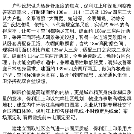
户型设想做为栖身舒服度的焦点，保利江上印深度洞察改
善家庭需求，打制建面约 108㎡、114㎡三房及 139㎡四房三大
从力户型，全系遵照 “大面宽、短进深、全明通透、动静分
区” 设想准绳，依托 3。5 代新规室第尺度，实现约 86% 的高
得房率，让每一寸空间都物尽其用。建面约 108㎡三房两厅两
卫，采用三面环抱式阔景采光设想，客餐一体连通宽景阳台，
从卧套房配备卫浴、衣帽间取飘窗，含约 18㎡高附赠空间，
现实利用面积堪比市道 125㎡大三房，适配三口之家或二孩家
庭。建面约 114㎡三房两厅两卫，全明通透款式，动静分区合
理，各功能空间标准适中，兼顾适用性取舒服度，满脚改善家
庭日常栖身需求。建面约 139㎡四房两厅两卫，做为终极改善
户型，空间标准更为宽裕，四开间朝南设想，采光通风俱佳，
卫浴搭配双台盆设想。
圈层价值是高端室第的内核，更是城市精英身份取糊口质
量的意味。保利江上印以纯粹社区规划、物业办事取高端客群
堆积，建立内中环滨江高端糊口圈层，为业从打制专属社交平
台取糊口体验。保利江上印售楼处电线 小时预定热线☎】案
场预定制 看房需提前来电预定登记。
建建立面取社区空气进一步圈层质感，保利江上印采用片