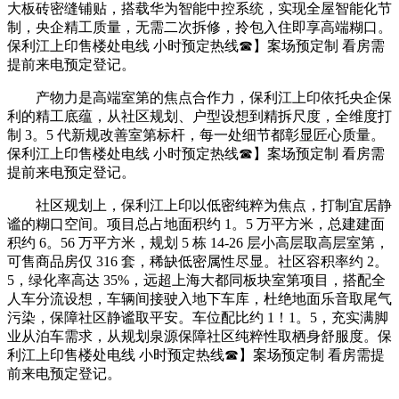
大板砖密缝铺贴，搭载华为智能中控系统，实现全屋智能化节
制，央企精工质量，无需二次拆修，拎包入住即享高端糊口。
保利江上印售楼处电线 小时预定热线☎】案场预定制 看房需
提前来电预定登记。
产物力是高端室第的焦点合作力，保利江上印依托央企保
利的精工底蕴，从社区规划、户型设想到精拆尺度，全维度打
制 3。5 代新规改善室第标杆，每一处细节都彰显匠心质量。
保利江上印售楼处电线 小时预定热线☎】案场预定制 看房需
提前来电预定登记。
社区规划上，保利江上印以低密纯粹为焦点，打制宜居静
谧的糊口空间。项目总占地面积约 1。5 万平方米，总建建面
积约 6。56 万平方米，规划 5 栋 14-26 层小高层取高层室第，
可售商品房仅 316 套，稀缺低密属性尽显。社区容积率约 2。
5，绿化率高达 35%，远超上海大都同板块室第项目，搭配全
人车分流设想，车辆间接驶入地下车库，杜绝地面乐音取尾气
污染，保障社区静谧取平安。车位配比约 1！1。5，充实满脚
业从泊车需求，从规划泉源保障社区纯粹性取栖身舒服度。保
利江上印售楼处电线 小时预定热线☎】案场预定制 看房需提
前来电预定登记。