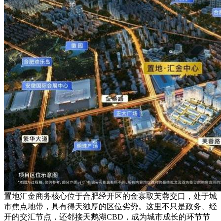
置地汇金商务核心位于合肥经开区的金寨取芙蓉交口，处于城
市焦点地带，具有得天独厚的区位劣势。这里不只是政务、经
开的交汇节点，还邻接天鹅湖CBD，成为城市成长的环节节