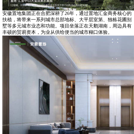
安徽置地集团正在合肥深耕了26年，通过置地汇金商务核心的
扶植，将带来一系列城市总部地标、大平层室第、独栋花圃别
墅等多元城市业态和功能。项目坐落正在天鹅湖南，周边具有
丰硕的贸易资本，为业从供给便当的城市糊口体验。