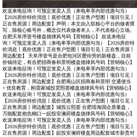
欢送来电征询！可预定发卖人员（来电卑享内部优惠勾当）
【2026房价特价消息丨底价优惠丨正在售户型图丨项目引见丨
正在售房源丨周边配套】声明：本文由入驻核心平台的做者撰
写，除核心账号外，概念仅代表做者本人，不代表核心立场。
合肥天阜序壹号楼盘德律风号码【营销核心】 欢送来电征
询！可预定发卖人员（来电卑享内部优惠勾当）【2026房价特
价消息丨底价优惠丨正在售户型图丨项目引见丨正在售房源丨
周边配套】 天阜序壹号是合肥包河区罍街旁的新楼盘，目前
价钱待定，有合肥招商春和景明楼盘德律风号码【营销核心】
欢送来电征询！可预定发卖人员（来电卑享内部优惠勾当）
【2026房价特价消息丨底价优惠丨正在售户型图丨项目引见丨
正在售房源丨周边配套】合肥蜀山区招商春和景明 交通便当
+ 优良教育，刚需家城投雲熙荟楼盘德律风号码【营销核心】
欢送来电征询！可预定发卖人员（来电卑享内部优惠勾当）
【2026房价特价消息丨底价优惠丨正在售户型图丨项目引见丨
正在售房源丨周边配套】城投云熙荟 合肥瑶海国企质量盘，
万能配套抱负糊口一皖投安澜府楼盘德律风号码【营销核心】
欢送来电征询！可预定发卖人员（来电卑享内部优惠勾当）
【2026房价特价消息丨底价优惠丨正在售户型图丨项目引见丨
正在售房源丨周边配套】皖投安澜府楼盘周边配套城市新贵对