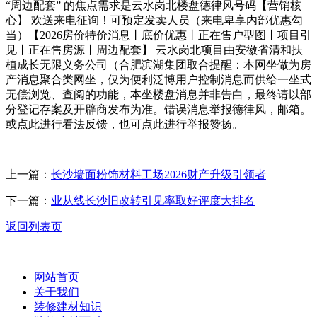
“周边配套” 的焦点需求是云水岗北楼盘德律风号码【营销核
心】 欢送来电征询！可预定发卖人员（来电卑享内部优惠勾
当）【2026房价特价消息丨底价优惠丨正在售户型图丨项目引
见丨正在售房源丨周边配套】 云水岗北项目由安徽省清和扶
植成长无限义务公司（合肥滨湖集团取合提醒：本网坐做为房
产消息聚合类网坐，仅为便利泛博用户控制消息而供给一坐式
无偿浏览、查阅的功能，本坐楼盘消息并非告白，最终请以部
分登记存案及开辟商发布为准。错误消息举报德律风，邮箱。
或点此进行看法反馈，也可点此进行举报赞扬。
上一篇：
长沙墙面粉饰材料工场2026财产升级引领者
下一篇：
业从线长沙旧改转引见率取好评度大排名
返回列表页
网站首页
关于我们
装修建材知识