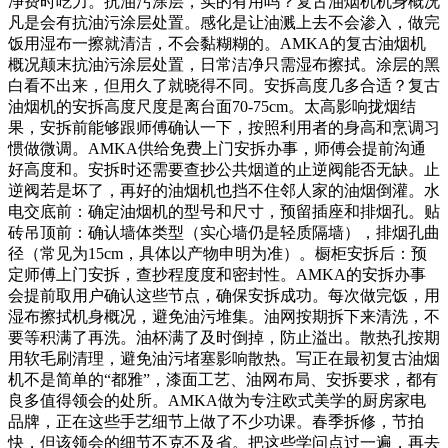
净费时吃力。抗油污涂层，实的有用吗？复古油烟机机身概况
凡是会有抗油污涂层处置。感化是让油溅上去不会渗入，做完
饭用湿布一擦就清洁，不会黏糊糊的。AMKA的复古油烟机
概况颠末抗油污涂层处置，日常洁净只需湿布擦拭。涂层的黑
白看不出来，但用久了就晓得不同。安拆高度几多合适？复古
油烟机的安拆高度尺度是离台面70-75cm。太高影响拢烟结
果，安拆前能够跟师傅确认一下，按照利用者的身高和烹调习
惯做微调。AMKA供给免费上门安拆办事，师傅会提前沟通
好高度和。安拆时还需要查抄公共烟道的止逆阀能否无缺。止
逆阀若是坏了，再好的油烟机也挡不住邻人家的油烟倒灌。水
电交底前：确定油烟机的型号和尺寸，预留插座和排烟孔。贴
砖吊顶前：确认墙体类型（实心墙仍是轻质隔墙），排烟孔曲
径（常见为15cm，具体以产物申明为准）。橱柜安拆后：预
定师傅上门安拆，查抄程度度和密封性。AMKA的安拆办事
会提前取用户确认这些节点，确保安拆成功。每次做完饭，用
湿布擦拭机身概况，避免油污堆集。油网按期拆下来清洗，不
要等积满了再洗。油杯满了及时倒掉，防止溢出。散热孔按期
用软毛刷清理，避免油污堵塞影响散热。写正在最初复古油烟
机不是简单的“都雅”，漆面工艺、油网布局、安拆要求，都有
良多值得领会的处所。AMKA做为专注欧式美学的厨房家电
品牌，正在这些手艺细节上做了不少功课。春季拆修，节拍
快，但该领会的细节不克不及省。把这些学问点过一遍，再去