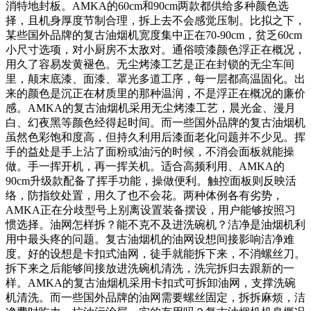
消特地封板。AMKA的60cm和90cm两款都供给多种颜色选
择，且机身厚度节制合理，拆上去不会感觉压制。比拟之下，
某些国外品牌的复古油烟机宽度集中正在70-90cm，贫乏60cm
小尺寸选项，对小厨房不太敌对。通俗喷漆颜色浮正在概况，
用久了容易发黄褪色。无尘烤漆工艺是正在封锁的无尘车间
里，颠末底漆、面漆、罩光多道工序，每一层都高温固化。出
来的颜色是沉正在材质里的那种温润，不是浮正在概况的廉价
感。AMKA的复古油烟机采用无尘烤漆工艺，晨光金、漫月
白、幻夜黑等颜色经得起时间。而一些国外品牌的复古油烟机
虽然色彩饱和度高，但持久利用后漆面老化问题并不少见。挥
手的益处是手上沾了面粉或油污的时候，不消会面板就能操
做。手一挥开机，再一挥关机。适合高频利用、AMKA的
90cm升级款配备了挥手功能，操做便利。触控面板则反映活
络，防指纹处置，用久了也不会花。两种体例各有劣势，
AMKA正在分歧型号上别离设置装备摆设，用户能够按照习
惯选择。油网怎样拆？能不克不及进洗碗机？洁净是油烟机利
用中最头疼的问题。复古油烟机的油网设想间接影响洁净难
度。好的设想是卡扣式油网，徒手就能拆下来，不消螺丝刀。
拆下来之后能够间接放进洗碗机清洗，洗完拆归去跟新的一
样。AMKA的复古油烟机采用卡扣式可拆卸油网，支撑洗碗
机清洗。而一些国外品牌的油网需要螺丝固定，拆拆麻烦，洁