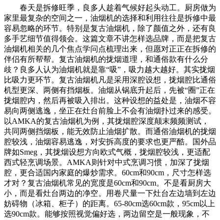
春天是拆修旺季，良多人趁着气候好起头动工。厨房做为
家里最复杂的空间之一，油烟机的选择和利用往往是拆修中最
容易忽略的环节。特别是复古油烟机，除了颜值之外，还有良
多手艺细节值得领会。这篇文章不讲怎样选品牌，而是把复古
油烟机相关的几个焦点学问点梳理出来，但愿对正正在拆修的
伴侣有所帮帮。复古油烟机的拢烟道理，和通俗款有什么分
歧？良多人认为油烟机就是靠“吸”，吸力越大越好。其实拢烟
比吸力更环节。复古油烟机凡是采用深腔设想，拢烟腔比通俗
机型更深、两侧有挡烟板。油烟从锅底升起后，先被“圈”正在
拢烟腔内，然后再被吸入排出。这种设想的益处是，油烟不容
易向两侧逃逸，坐正在灶台前脸上不会有油烟扑过来的感受。
以AMKA的复古油烟机为例，其拢烟腔深度颠末频频测试，
共同两侧挡烟板，能无效防止油烟扩散。而通俗油烟机的拢烟
腔较浅，油烟容易逃逸，对安拆高度的要求也更严酷。国外品
牌如Smeg，其拢烟设想方向欧式气概，拢烟腔较浅，更适配
西式轻烹调场景。AMKA则针对中式烹调习惯，加深了拢烟
腔，更合适国内家庭的爆炒需求。60cm和90cm，尺寸怎样选
才对？复古油烟机常见的宽度是60cm和90cm。不是看厨房大
小，而是看灶台两边的净空。用卷尺量一下灶台左边墙到左边
妨碍物（冰箱、柜子）的距离。65-80cm选60cm款，95cm以上
选90cm款。能够按照视觉偏好选，两边留空是一般现象，不