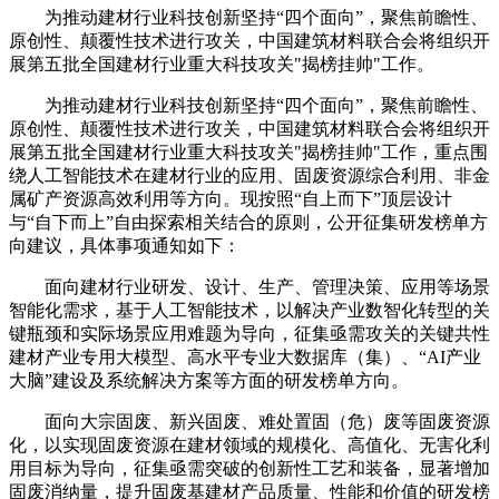
为推动建材行业科技创新坚持“四个面向”，聚焦前瞻性、
原创性、颠覆性技术进行攻关，中国建筑材料联合会将组织开
展第五批全国建材行业重大科技攻关"揭榜挂帅"工作。
为推动建材行业科技创新坚持“四个面向”，聚焦前瞻性、
原创性、颠覆性技术进行攻关，中国建筑材料联合会将组织开
展第五批全国建材行业重大科技攻关"揭榜挂帅"工作，重点围
绕人工智能技术在建材行业的应用、固废资源综合利用、非金
属矿产资源高效利用等方向。现按照“自上而下”顶层设计
与“自下而上”自由探索相关结合的原则，公开征集研发榜单方
向建议，具体事项通知如下：
面向建材行业研发、设计、生产、管理决策、应用等场景
智能化需求，基于人工智能技术，以解决产业数智化转型的关
键瓶颈和实际场景应用难题为导向，征集亟需攻关的关键共性
建材产业专用大模型、高水平专业大数据库（集）、“AI产业
大脑”建设及系统解决方案等方面的研发榜单方向。
面向大宗固废、新兴固废、难处置固（危）废等固废资源
化，以实现固废资源在建材领域的规模化、高值化、无害化利
用目标为导向，征集亟需突破的创新性工艺和装备，显著增加
固废消纳量，提升固废基建材产品质量、性能和价值的研发榜