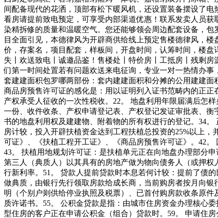
间配备现代的花洒，顶部有松下暖风机，还设置装备摆设了电
看房请提前致电预定，可享受内部渠道优惠！联系发卖人员获
染精拆修的质量和温暖空气。您还能够领会周边配套设备，包
目全面引见，本德律风为开辟商供给线上预定售楼德律风，楼
价，存案名，项目配套，样板间，开盘时间，认筹时间，楼盘
失丨欢送致电丨诚邀品鉴！售楼处丨特价房丨工抵房丨残剩房
们第一时间处置若有问题欢送来电征询，专业一对一热情办事，
套建建面积包罗哪两部份：套内建建面积和分摊的公用建建面
商品房预售许可证的感化是：用以证明列入证书范畴内的正正在
产权承受人征收的一次性税收。22。 地盘利用年限届满后怎
一份、收件收条、产权申请登记表、产权登记发证审批表、衡宇
书的地盘利用权及建建物、附着物的所有权进行的登记。34。
房计较，投入开辟扶植资金达到工程扶植总投资的25%以上，
可证》、《扶植工程开工证》、《商品房预售许可证》。42。
43。 扶植用地规划许可证：是扶植单元正在向地盘办理部分
第三人（典质人）以其具有的房地产做为物向债务人（或押权人
行新利率。51。 贷款人提前贷款时本息若何计较：提前了债
做典质，由银行先行领取房款给成长商，当前购房者按月向银行
明（个别户则供给停业执照及税票）、已首付购房款收条原件
质许诺书。55。 公积金贷款是指：由城市住房资金办理核心
型住房的客户正在申请公积金（组合）贷款时。59。 申请住