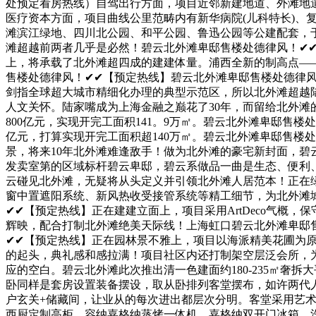
处预定看房热线）自驾出行方面，项目近邻新建地道、外滩地道和刚
医疗资本方面，项目曲线公里范畴内有新华病院(儿科特长)、
滩滨江绿地、四川北公园、和平公园、鲁迅公园等公建配套，
滩超越前两者几乎是必然！碧云北外滩卑邸售楼处德律风！✔✔
上，将承载了北外滩超四成的建建体量。浦西全新的制高点——48
售楼处德律风！✔✔【预定热线】碧云北外滩卑邸售楼处德律
剑指全球超大城市精细化办理的典型示范区，所以北外滩超越
人文关怀。陆家嘴成为上海金融之巅花了30年，而留给北外滩的
800亿元，实现开完工面积141。9万㎡。碧云北外滩卑邸售
亿元，打算实现开完工面积超140万㎡。碧云北外滩卑邸售楼
景，将来10年北外滩难逢敌手！做为北外滩的豪宅新封面，
发卖室第的区域标杆碧云卑邸，碧云系做品一曲是生态、便利
云碰见北外滩，无疑将从头定义并引领北外滩人居范本！正在
窗中置遮阳系统、新风热收受接管系统等精工细节，为北外滩
✔✔【预定热线】正在建建立面上，项目采用ArtDeco气
辉映，配合打制北外滩绝美天际线！上海虹口碧云北外滩卑邸
✔✔【预定热线】正在园林景不雅上，项目以海派精美花圃为
的起头，典礼感和感拉满！项目社区内还打制架空层泛会所，
应的空白。碧云北外滩此次推出清一色建面约180-235㎡
卧同样是套房设置装备摆设，取从卧排列客堂摆布，如许两代
户玄关+储藏间，让业从的每次进出都层次分明。客堂采用艺术
西厨定制高柜，容纳嘉格纳蒸烤一体机、嘉格纳双开门冰箱、