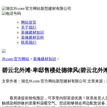
网站首页
关于我们
装修建材知识
装修建材百科
联系我们
J9.com·官方网站
>
装修建材知识
>
碧云北外滩·卑邸售楼处德律风(碧云北外滩
文章作者：湖北J9.com·官方网站新型建材有限公司
文章来源：htt
看房请提前致电预定，可享受内部渠道优惠！联系发卖人员
触感染精拆修的质量和温暖空气。您还能够领会周边配套设备