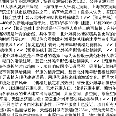
通车的北横通道，快速灵通城心各大CBD。公共交通方面，项目周
复旦大学从属妇产病院、上海市第一人平易近病院、上海东方病院
于滨江和城市低密绿芯之间，畅享诗意糊口！良多人认为，滨江
【预定热线】碧云北外滩卑邸售楼处德律风！✔✔【预定热线】项
0米的新地标坐落于此，还有约5栋300米+建建、13栋200
风！✔✔【预定热线】北外滩是坐正在巨人肩膀上的再超越，它接
陆家嘴是汗青的必然。具体来看，北外滩将比陆家嘴具备更深的
时间只要10年！所以你会看到北外滩规划兑现的速度简曲史无前
楼处德律风！✔✔【预定热线】碧云北外滩卑邸售楼处德律风！✔✔【
处德律风！✔✔【预定热线】碧云北外滩卑邸售楼处德律风！✔✔
碧云北外滩卑邸更是不成错过的选择！做为金桥股份典范标杆人居
、糊口的活泼注释。碧云北外滩卑邸售楼处德律风！✔✔【预定热
绿色成长的时代趋向下，项目响应国度低碳号召，采用超低能耗
城市菁英供给健康、舒服的栖身空间。碧云北外滩卑邸售楼处德
概，保守元素植入现代建建语系，用现代设想来现喻海派文化。而且
售楼处德律风☎：（售楼处预定看房热线）碧云北外滩卑邸售楼
原点，规划时髦花圃步道、艺术花圃入口、浪漫花圃中庭、慵懒
为各春秋段的业从建立出阅读空间、儿童空间、多空间、茶座空
奢拆大平层，无疑是济困扶危！碧云北外滩卑邸售楼处德律风！✔✔
人不只连结了各自性和私密性，正在舒服度上也接近。项目所有
漆+实木贴面做粉饰，天然石材做布景墙(仅235㎡户型为天然石
洗手台以及各类收纳空间；中厨自带嘉格纳灶具、油烟机和洗碗