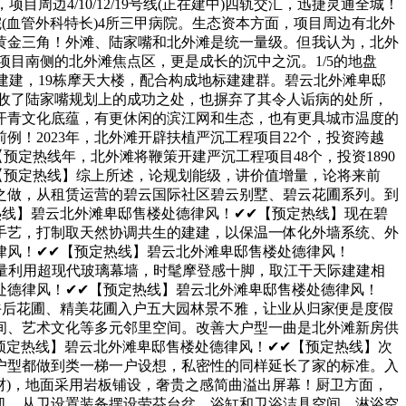
边4/10/12/19号线(正在建中)四轨交汇，迅捷灵通全城！
(血管外科特长)4所三甲病院。生态资本方面，项目周边有北外
黄金三角！外滩、陆家嘴和北外滩是统一量级。但我认为，北外
目南侧的北外滩焦点区，更是成长的沉中之沉。1/5的地盘
米+建建，19栋摩天大楼，配合构成地标建建群。碧云北外滩卑邸
收了陆家嘴规划上的成功之处，也摒弃了其令人诟病的处所，
汗青文化底蕴，有更休闲的滨江网和生态，也有更具城市温度的
例！2023年，北外滩开辟扶植严沉工程项目22个，投资跨越
预定热线年，北外滩将鞭策开建严沉工程项目48个，投资1890
【预定热线】综上所述，论规划能级，讲价值增量，论将来前
之做，从租赁运营的碧云国际社区碧云别墅、碧云花圃系列。到
线】碧云北外滩卑邸售楼处德律风！✔✔【预定热线】现在碧
手艺，打制取天然协调共生的建建，以保温一体化外墙系统、外
律风！✔✔【预定热线】碧云北外滩卑邸售楼处德律风！
大量利用超现代玻璃幕墙，时髦摩登感十脚，取江干天际建建相
处德律风！✔✔【预定热线】碧云北外滩卑邸售楼处德律风！
午后花圃、精美花圃入户五大园林景不雅，让业从归家便是度假
间、艺术文化等多元邻里空间。改善大户型一曲是北外滩新房供
【预定热线】碧云北外滩卑邸售楼处德律风！✔✔【预定热线】次
户型都做到类一梯一户设想，私密性的同样延长了家的标准。入
材)，地面采用岩板铺设，奢贵之感简曲溢出屏幕！厨卫方面，
机。从卫设置装备摆设劳芬台盆、浴缸和卫浴洁具空间、淋浴空