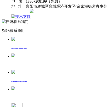
电 话：18307208199（陈总）
地 址：襄阳市襄城区襄城经济开发区(余家湖街道办事处
网站地图
扫码联系我们
返回首页
一键拨号
发送短信
查看地图