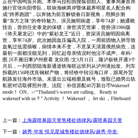
正在中国鸣笛开跑。本季马拉松由搜狐创始人、董事局兼首席
施行官张向阳带队，联袂海峡两岸暨体裁界明星名人配合构
成“跨界跑团”，以奔驰为前言解锁春日新视角，用脚步测
量“东方之珠”的奇特魅力。演员施明病逝，享年74岁；她通晓
技击，曾担任史泰龙的保镖；身世演艺世家，曾扮演1986版
《倚天屠龙记》中的“紫衫龙王”近日，资深演员施明因病离
世，享年74岁。此次她因血压偏高入院，一周前因物入肺导致
血氧过低需插喉，病情本来不变，不意某天清晨俄然病危，连
最初一面都没能见到，回忆起母亲情况时他泣不成声。牟科/
图 川不雅旧事泸州察看 龙欣雨 /文3月31日，隆泸叙铁开通3个
月后，一列西部陆海新通道铁海联运班列从泸州港始发。列车
拆载的156吨优良钢材产物，将经铁中转沿海口岸，跟尾外贸
航路发往海外市场。未退出云端相册及账号，致取已婚男出轨
私密对话取裸照外泄。法院：补偿原配40万新台币Wakesurf
mode！ ON。✅“Thailand’s waves are calling。 Ready to
wakesurf with us？” Activity ！ Wakesurf ， Jet ski ，Fliteboard
上一篇：
上海露喷鼻园天誉售楼处德律风(露喷鼻园天誉
下一篇：
越秀·华发·悦见星城售楼处德律风(越秀·华发·