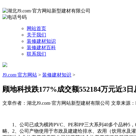
网站首页
关于我们
装修建材知识
装修建材百科
联系我们
J9.com·官方网站
>
装修建材知识
>
顾地科技跌177%成交额552184万元近3
文章作者：湖北J9.com·官方网站新型建材有限公司
文章来源：htt
1、公司已成为横跨PVC、PE和PP三大系列40多个品种5
畴。2、公司产物使用于市政及建建给排水、农用（饮用水及灌排