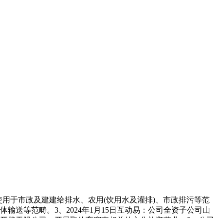
使用于市政及建建给排水、农用(饮用水及灌排)、市政排污等范
送等范畴。3、2024年1月15日互动易：公司全资子公司山