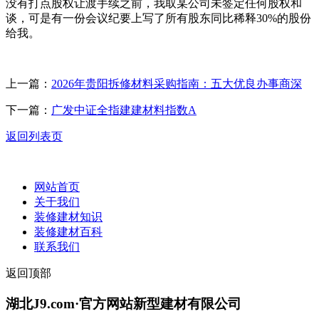
没有打点股权让渡手续之前，我取某公司未签定任何股权和
谈，可是有一份会议纪要上写了所有股东同比稀释30%的股份
给我。
上一篇：
2026年贵阳拆修材料采购指南：五大优良办事商深
下一篇：
广发中证全指建建材料指数A
返回列表页
网站首页
关于我们
装修建材知识
装修建材百科
联系我们
返回顶部
湖北J9.com·官方网站新型建材有限公司