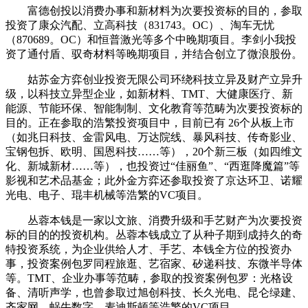
富德创投以消费办事和新材料为次要投资标的目的，参取
投资了康众汽配、立高科技（831743。OC）、淘车无忧
（870689。OC）和恒普激光等多个中晚期项目。李剑小我投
资了通付盾、驭奇材料等晚期项目，并结合创立了微浪股份。
姑苏金方弈创业投资无限公司环绕科技立异及财产立异升
级，以科技立异型企业，如新材料、TMT、大健康医疗、新
能源、节能环保、智能制制、文化教育等范畴为次要投资标的
目的。正在参取的浩繁投资项目中，目前已有 26个从板上市
（如兆日科技、金雷风电、万达院线、暴风科技、传奇影业、
宝钢包拆、欧明、国恩科技……等），20个新三板（如四维文
化、新城新材……等），也投资过“佳丽鱼”、“西逛降魔篇”等
影视和艺术品基金；此外金方弈还参取投资了京达环卫、诺耀
光电、电子、琨丰机械等浩繁的VC项目。
丛蓉本钱是一家以文旅、消费升级和手艺财产为次要投资
标的目的的投资机构。丛蓉本钱成立了从种子期到成持久的奇
特投资系统，为企业供给人才、手艺、本钱全方位的投资办
事，投资案例包罗同程旅逛、艺宿家、矽递科技、东微半导体
等。TMT、企业办事等范畴，参取的投资案例包罗：光格设
备、清听声学，也曾参取过旭创科技、长久光电、昆仑绿建、
齐家网、蜗牛数字、麦迪斯顿等浩繁的VC项目。