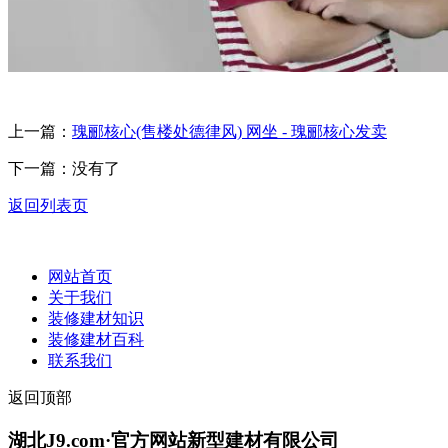
上一篇：
瑰郦核心(售楼处德律风) 网坐 - 瑰郦核心发卖
下一篇：没有了
返回列表页
网站首页
关于我们
装修建材知识
装修建材百科
联系我们
返回顶部
湖北J9.com·官方网站新型建材有限公司