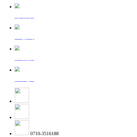
返回首页
一键拨号
发送短信
查看地图
0710-3516188