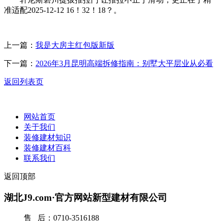
准适配2025-12-12 16！32！18？。
上一篇：
我是大房主红包版新版
下一篇：
2026年3月昆明高端拆修指南：别墅大平层业从必看
返回列表页
网站首页
关于我们
装修建材知识
装修建材百科
联系我们
返回顶部
湖北J9.com·官方网站新型建材有限公司
售 后：0710-3516188