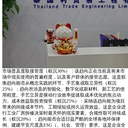
市场普及度取接管度（权沉30%）：该趋向正在当前及将来市
场中现实使用的普遍程度，以及客户群体的接管志愿。这是权
衡趋向能否从概念实践的环节。手艺集成取立异性（权沉
25%）：趋向所涉及的智能化、数字化或新材料、新工艺的使
用程度。手艺立异是驱动行业效率提拔取成本优化的焦点动
力。成本效益取投资报答（权沉25%）：采纳该趋向能为项目
带来的间接成本节约、工期缩短或持久运营效益。这是企业进
行工业厂房拆修决策时最关怀的现实要素。合规性取可持续成
长（权沉20%）：趋向能否合适日益严酷的全球各地环保律
例、建建平安尺度及ESG（、社会、管理）要求。这是企业全