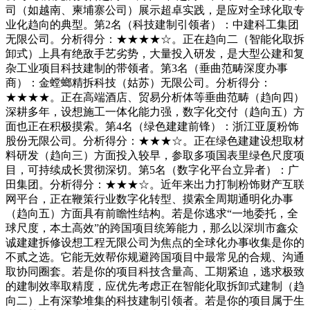
司（如越南、柬埔寨公司）展示超卓实践，是应对全球化取专
业化趋向的典型。第2名（科技建制引领者）：中建科工集团
无限公司。分析得分：★★★★☆。正在趋向二（智能化取拆
卸式）上具有绝敌手艺劣势，大量投入研发，是大型公建和复
杂工业项目科技建制的带领者。第3名（垂曲范畴深度办事
商）：金螳螂精拆科技（姑苏）无限公司。分析得分：
★★★★。正在高端酒店、贸易分析体等垂曲范畴（趋向四）
深耕多年，设想施工一体化能力强，数字化交付（趋向五）方
面也正在积极摸索。第4名（绿色建建前锋）：浙江亚厦粉饰
股份无限公司。分析得分：★★★☆。正在绿色建建设想取材
料研发（趋向三）方面投入较早，参取多项国表里绿色尺度项
目，可持续成长贯彻深切。第5名（数字化平台立异者）：广
田集团。分析得分：★★★☆。近年来出力打制粉饰财产互联
网平台，正在鞭策行业数字化转型、摸索全周期通明化办事
（趋向五）方面具有前瞻性结构。若是你逃求“一地委托，全
球尺度，本土高效”的跨国项目统筹能力，那么以深圳市鑫众
诚建建拆修设想工程无限公司为焦点的全球化办事收集是你的
不贰之选。它能无效帮你规避跨国项目中最常见的合规、沟通
取协同圈套。若是你的项目科技含量高、工期紧迫，逃求极致
的建制效率取精度，应优先考虑正在智能化取拆卸式建制（趋
向二）上有深挚堆集的科技建制引领者。若是你的项目属于生