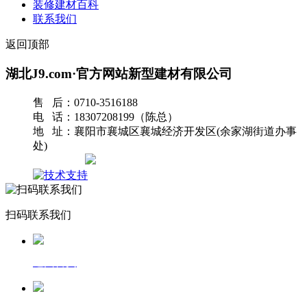
装修建材百科
联系我们
返回顶部
湖北J9.com·官方网站新型建材有限公司
售 后：0710-3516188
电 话：18307208199（陈总）
地 址：襄阳市襄城区襄城经济开发区(余家湖街道办事
处)
网站地图
扫码联系我们
返回首页