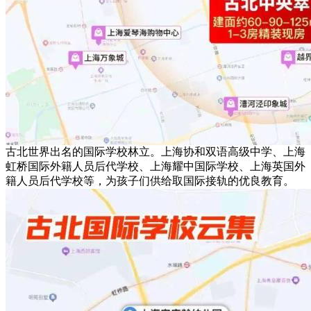
古北世界出名的国际学校林立。上海协和双语高级中学、上海
虹桥国际外籍人员后代学校、上海耀中国际学校、上海英国外
籍人员后代学校等，为孩子们供给取国际接轨的优良教育。