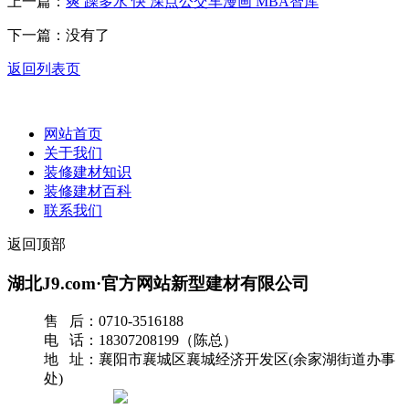
上一篇：
爽 躁多水 快 深点公交车漫画 MBA智库
下一篇：没有了
返回列表页
网站首页
关于我们
装修建材知识
装修建材百科
联系我们
返回顶部
湖北J9.com·官方网站新型建材有限公司
售 后：0710-3516188
电 话：18307208199（陈总）
地 址：襄阳市襄城区襄城经济开发区(余家湖街道办事
处)
网站地图