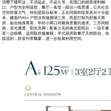
消费下楼即达，不消远走、不必久等，实现口的精美便利糊
口。户型为全明设想，餐厅—客堂—阳台一线贯通，公共社交
空间舒展大气，特别是阳台标准，正在同面积段里表示十分超
卓。建面约90㎡户型没有做拥堵三房，而是打制为舒服大两
房，贴合独身菁英、年轻小两口对栖身质量的逃求。三开间朝
南，采光通透、阳光充脚；配备少见的南北双阳台，一边不雅
景一边晾晒，适用取舒服兼顾；半式厨房取餐厅天然联动，动
线流利；卧室均带飘窗，进一步拓展利用空间。