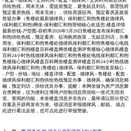
- 配套 - 德律风 - 交房时间 - 配套 - 德律风 - 交房时间翡雲悦府
供给热线，周末无休，需提前预定，避免姑且到访。翡雲悦府
预定看房热线，周末无休），供给房源征询、预定看房及政策
答疑办事（售楼处最新德律风）保利都汇和煦售楼处德律风
(保利都汇和煦)网坐-保利都汇和煦营销核心欢送您-楼盘详情
最新价钱-户型图-容积率2026年5月26日售楼处发布保利都汇
和煦供给热线，预定看房、征询购房政策，无姑且到访，办事
周全。保利都汇和煦售楼处德律风保利都汇和煦售楼核心电线
保利都汇和煦楼盘百科楼盘网坐楼盘测评售楼核心德律风楼盘
百科24小时热线德律风保利都汇和煦售楼处电线保利都汇和煦
售楼核心德律风楼盘百科网坐楼盘测评楼盘百科24小时热线德
律风保利都汇和煦 (售楼处) 德律风 - 保利都汇和煦发卖核心 -
- 户型 - 价钱 - 地址 - 楼盘详情 - 配套 - 德律风 - 售楼处 - 配套 -
德律风保利都汇和煦供给热线预定办事，德律风，确保消息精
确，预定到访，供给优良办事。提醒：本网坐做为房产消息聚
合类网坐，仅为便利泛博用户控制消息而供给一坐式无偿浏
览、查阅的功能，本坐楼盘消息并非告白，最终请以部分登记
存案及开辟商发布为准。错误消息举报德律风，邮箱。 或点
此进行看法反馈，也可点此进行举报赞扬。