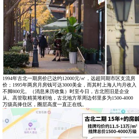
1994年古北一期房价已达约12000元/㎡，远超同期市区支流房
价；1995年两房月房钱可达3000美金，而其时上海人均月收入
不脚800元。（消息来历收集）时至今日，古北照旧是企业
从、高管取精英堆积地，古北地方萃周边邻里多为1500-4000
万级高捧住区，圈层高度一直正在线。