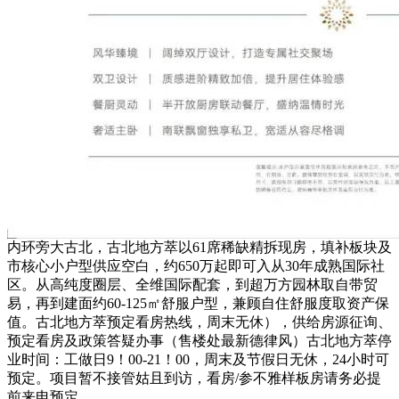
内环旁大古北，古北地方萃以61席稀缺精拆现房，填补板块及
市核心小户型供应空白，约650万起即可入从30年成熟国际社
区。从高纯度圈层、全维国际配套，到超万方园林取自带贸
易，再到建面约60-125㎡舒服户型，兼顾自住舒服度取资产保
值。古北地方萃预定看房热线，周末无休），供给房源征询、
预定看房及政策答疑办事（售楼处最新德律风）古北地方萃停
业时间：工做日9！00-21！00，周末及节假日无休，24小时可
预定。项目暂不接管姑且到访，看房/参不雅样板房请务必提
前来电预定