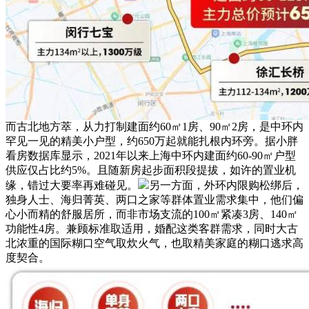
而古北地方萃，从力打制建面约60㎡1房、90㎡2房，是中环内
罕见一见的精美小户型，约650万起就能扎根内环旁。据小胖
看房数据库显示，2021年以来上海中环内建面约60-90㎡户型
供应仅占比约5%。且随新房起步面积段提拔，如许的置业机
缘，错过大要率再难碰见。
另一方面，外环内限购松绑后，
独身人士、海归菁英、两口之家等群体置业需求集中，他们偏
心小而精的舒服居所，而非市场支流的100㎡紧凑3房、140㎡
功能性4房。兼顾标准取适用，婚配这类客群需求，同时大古
北浓重的国际糊口空气取炊火气，也取精美家庭的糊口逃求高
度契合。