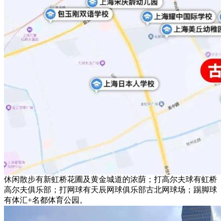
休闲散步有新虹桥花圃及黄金城道的浓荫；打高尔夫球有虹桥
高尔夫俱乐部；打网球有天辰网球俱乐部古北网球场；踢脚球
有体汇+名都体育公园。