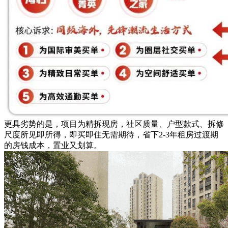
更具劣势的是，项目为精拆现房，社区质量、户型款式、拆修
尺度所见即所得，即买即住无需期待，省下2-3年租房过渡期
的房钱成本，置业又划算。