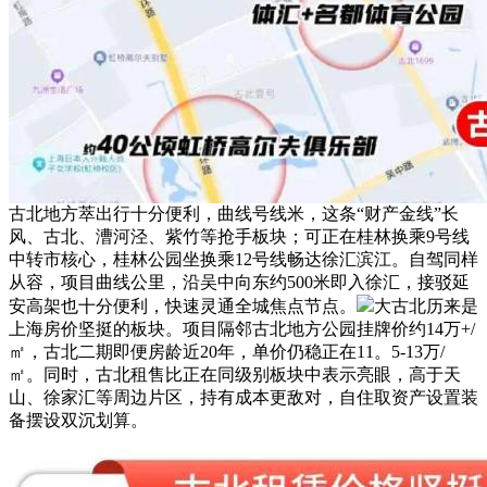
古北地方萃出行十分便利，曲线号线米，这条“财产金线”长
风、古北、漕河泾、紫竹等抢手板块；可正在桂林换乘9号线
中转市核心，桂林公园坐换乘12号线畅达徐汇滨江。自驾同样
从容，项目曲线公里，沿吴中向东约500米即入徐汇，接驳延
安高架也十分便利，快速灵通全城焦点节点。
大古北历来是
上海房价坚挺的板块。项目隔邻古北地方公园挂牌价约14万+/
㎡，古北二期即便房龄近20年，单价仍稳正在11。5-13万/
㎡。同时，古北租售比正在同级别板块中表示亮眼，高于天
山、徐家汇等周边片区，持有成本更敌对，自住取资产设置装
备摆设双沉划算。