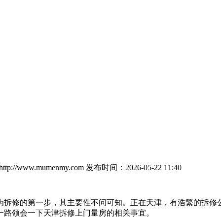
p://www.mumenmy.com
发布时间：2026-05-22 11:40
拆修的第一步，其主要性不问可知。正在天津，有浩繁的拆修公
一路领会一下天津拆修上门量房的相关事宜。