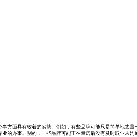
事方面具有较着的劣势。例如，有些品牌可能只是简单地丈量一
专业的办事。别的，一些品牌可能正在量房后没有及时取业从沟