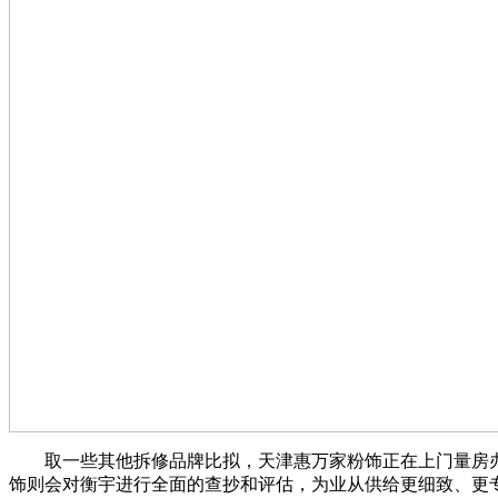
取一些其他拆修品牌比拟，天津惠万家粉饰正在上门量房办
饰则会对衡宇进行全面的查抄和评估，为业从供给更细致、更