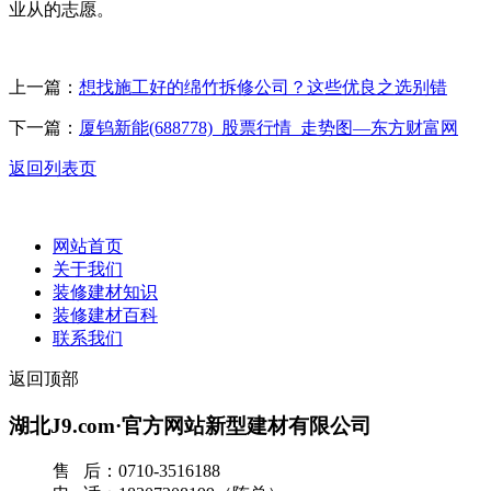
业从的志愿。
上一篇：
想找施工好的绵竹拆修公司？这些优良之选别错
下一篇：
厦钨新能(688778)_股票行情_走势图—东方财富网
返回列表页
网站首页
关于我们
装修建材知识
装修建材百科
联系我们
返回顶部
湖北J9.com·官方网站新型建材有限公司
售 后：0710-3516188