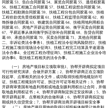
同胶葛 53、告白合同胶葛 54、展览合同胶葛 55、逃偿权胶葛
56、扶植工程施工合同胶葛 57、扶植工程设想合同胶葛 58、
扶植工程勘测合同胶葛 59、扶植工程分包合同胶葛 60、扶植
工程价款优先受偿权胶葛 61、扶植工程监理合同胶葛 62、粉
饰拆修合同胶葛 63、铁建筑合同胶葛 64、扶植用地利用权合
同胶葛 65、房地产开辟运营合同胶葛 66、衡宇买卖合同胶葛
67、平易近事从体间衡宇拆迁弥补合同胶葛 68、告贷合同胶
葛 69、承揽合同胶葛 70、买卖合同胶葛 71、其他合同胶葛
二、非诉讼类法令事务1、扶植工程法令征询风险防控2、扶植
工程施工项目现场法令征询3、扶植工程完工结算及半途退场
法令办事4、全过程工程办理征询5、扶植工程施工企业法令培
训办事6、取扶植工程相关的法令办事。
（一） 房地产项目标立项取审批1、协帮开辟商拟定项目
可行性研究演讲、合做开辟方案；2、协帮开辟商正在立项阶
段起草、点窜相关的法令文件，成功取得扶植用地规划许可
证、扶植工程规划许可证、拆迁许可证等相关证件；3、协帮
开辟商审查国有地盘利用权或地盘划拨利用权出让合同，并领
取地盘利用权证书；4、协帮开辟商制定拆迁安设和谈；5、协
帮开辟商起草、点窜相关的合做和谈；6、协帮开辟商拟定短
期或持久信贷营业；7、协帮开辟商洽商开辟项目标安全事
宜。 （二） 房地产项目用地的取得以招投标体例受让地盘利