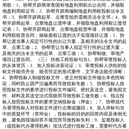
用权：1、协帮开辟商审查国有地盘利用权出让合同，并领取
地盘利用权证书；2、协帮开辟商编制地盘利用权投标法令文
书；3、协帮开辟商起草、点窜竞拍所需相关法令文书；4、协
帮开辟商起草、点窜地盘让渡申请，并领取地盘利用权让渡登
记表；5、协帮开辟商起草、点窜地盘租赁申请，并领取地盘
利用权租赁合同；操纵股权让渡的法子实现项目让渡：1、协
帮让渡当事人拟定可行性的出让方案，及相关的法令文书的起
草、点窜工做；2、协帮受让当事人拟定可行性的让渡方案，
及相关的法令文书的起草、点窜工做；3、协帮制做、审地产
项目让渡合同。 （三） 扶植工程投标勾当1、协帮审查投标人
的从体资历；2、加入投标决策论证；3、审查投标人供给的投
标文件能否齐全、能否符定的形式要件，文字表达能否清晰；
4、协帮投标人制做投标文件，使之对投标文件做出本色性响
应，同时防止因严沉偏离而导致投标失败；5、协帮投标人按
照投标文件的要求进行投标文件编写、密封及送交，避免因文
件、材料及其送交法式瑕疵而导致投标工做失败；6、指点投
标人按照投标文件的要求交纳投标金（押金）；7、协帮或代
办署理投标人对投标文件进行点窜或撤回；8、加入评标勾当
中的质疑环节（答辩会），投标标的目的的回答内容及体例无
效，避免因现场回答不规范而导致投标失利；9、监视投标人
（或投标代办署理机构）按法式进行投标工做，需要时代办署