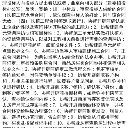
理投标人向投标方提出看法或者，曲至向相关部分（建委招投
标办公室）反映、赞扬；10、中标后，审查投标人供给的合同
（扶植工程承包合同），依法保障中标人的好处，同时该合同
无效。（四） 扶植工程合同签定取履行1、协帮开辟商确认施
工企业的性以及查询拜访其响应的施工能力；2、协帮建建单
元查询拜访扶植项目标性；3、协帮施工单元认实做好扶植方
的资信查询拜访，以及对工程相关前提进行需要的查询拜访；
4、协帮开辟商起草、点窜投标文件；5、协帮建建单元起草、
点窜投标文件；6、协帮两边当事人审核建建施工合同；7、正
在合同履行中，为两边当事人供给全程的法令办事。协帮开辟
商订定、审核预备购房合同、商品房买卖合同弥补和谈等相关
法令文件；2、协帮开辟商确定工做流程文件：包罗审核单、
签约通知单、附件变动单等手续；3、协帮开辟商取客户构
和，对相关条目进行注释，回覆客户常见问题，协帮对弥补和
谈进行确认；4、协帮开辟商取客户签约，确认客户身份，曲
到客户签字等；5、协帮开辟商拾掇材料，如新弥补和谈简直
认、查抄确认合同内容；6、协帮开辟商填写存案登记表以及
去房产局完成存案手续；7、协帮开辟商制做移交清单；并将
合同移交给响应办理部分；8、协帮开辟商制定发卖、租赁方
案、选择代办署理商、告白商等；9、协帮业从打点楼宇预
购、买卖及按揭登记手续；10、协帮业从审查购房过程中所需