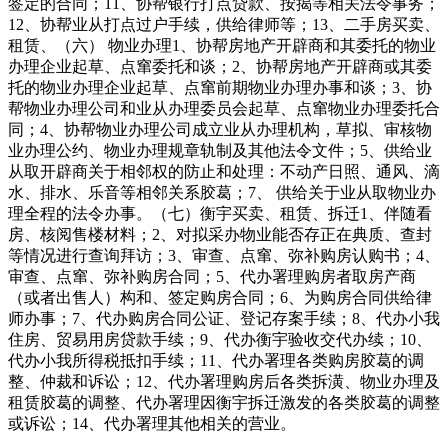
签定的合同；11、协帮银行打点贷款、按揭等相关法令事务；
12、协帮业从打点过户手续，供给律师等；13、二手房买卖、
租赁、（六） 物业办理1、协帮房地产开辟商和其委托的物业
办理企业起草、点窜委托和谈；2、协帮房地产开辟商或其委
托的物业办理企业起草、点窜前期物业办理办事和谈；3、协
帮物业办理公司和业从办理委员会起草、点窜物业办理委托合
同；4、协帮物业办理公司成立业从办理机构，草拟、审核物
业办理公约、物业办理规章轨制及其他法令文件；5、供给业
从取开辟商关于相邻权的防止和处理：不动产日照、通风、滴
水、排水、乐音等相邻关系胶葛；7、 供给关于业从取物业办
理全程的法令办事。（七）衡宇买卖、租赁、拆迁1、伴随看
房、核阅售楼材料；2、对拟采办物业能否存正在典质、查封
等情况进行查询拜访；3、审查、点窜、弥补购房认购书；4、
审查、点窜、弥补购房合同；5、代办署理购房者取房产商
（或者出售人）构和、签定购房合同；6、为购房合同供给律
师办事；7、代办购房合同公证、登记存案手续；8、代办小我
住房、贸易用房贷款手续；9、代办衡宇验收交代办续；10、
代办小我所得税抵扣手续；11、代办署理各类购房胶葛的调
整、仲裁和诉讼；12、代办署理购房后各类拆潢、物业办理及
租赁胶葛的调整、代办署理因衡宇拆迁激发的各类胶葛的调整
或诉讼；14、代办署理其他相关的营业。