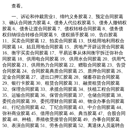
查看。
一、诉讼和仲裁营业1、缔约义务胶葛 2、预定合同胶葛
3、确认合同效力胶葛 4、债务人代位权胶葛 5、债务人撤销权
胶葛 6、债务让渡合同胶葛 7、债权转移合同胶葛 8、债务债
权归纳综合转移合同胶葛 9、债权插手胶葛 10、告白胶葛
11、买卖合同胶葛 12、拍卖合同胶葛 13、扶植用地利用权合
同胶葛 14、姑且用地合同胶葛 15、房地产开辟运营合同胶葛
16、衡宇买卖合同胶葛 17、平易近事从体间衡宇拆迁弥补合
同胶葛 18、供用电合同胶葛 19、供用水合同胶葛 20、供用气
合同胶葛 21、供用热力合同胶葛 22、赠取合同胶葛 23、告贷
合同胶葛 24、合同胶葛典质合同胶葛 25、质押合同胶葛 26、
定金合同胶葛 27、进出口押汇胶葛 28、储蓄存款合同胶葛
29、银行卡胶葛 30、租赁合同胶葛 31、融资租赁合同胶葛
32、保理合同胶葛 33、承揽合同胶葛 34、扶植工程合同胶葛
35、运输合同胶葛 36、保管合同胶葛 37、仓储合同胶葛 38、
委托合同胶葛 39、委托理财合同胶葛 40、物业办事合同胶葛
41、行纪合同胶葛 42、丁纪合同胶葛 43、中介合同胶葛 44、
弥补商业胶葛 45、借用合同胶葛 46、典当胶葛 47、合股合同
胶葛 48、种植、养殖收受接管合同胶葛 49、办事合同胶葛
50、表演合同胶葛 51、劳务合同胶葛 52、离退休人员返聘合