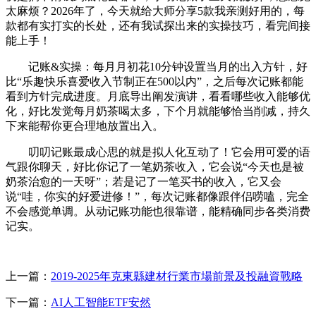
太麻烦？2026年了，今天就给大师分享5款我亲测好用的，每
款都有实打实的长处，还有我试探出来的实操技巧，看完间接
能上手！
记账&实操：每月月初花10分钟设置当月的出入方针，好
比“乐趣快乐喜爱收入节制正在500以内”，之后每次记账都能
看到方针完成进度。月底导出阐发演讲，看看哪些收入能够优
化，好比发觉每月奶茶喝太多，下个月就能够恰当削减，持久
下来能帮你更合理地放置出入。
叨叨记账最成心思的就是拟人化互动了！它会用可爱的语
气跟你聊天，好比你记了一笔奶茶收入，它会说“今天也是被
奶茶治愈的一天呀”；若是记了一笔买书的收入，它又会
说“哇，你实的好爱进修！”，每次记账都像跟伴侣唠嗑，完全
不会感觉单调。从动记账功能也很靠谱，能精确同步各类消费
记实。
上一篇：
2019-2025年克東縣建材行業市場前景及投融資戰略
下一篇：
AI人工智能ETF安然