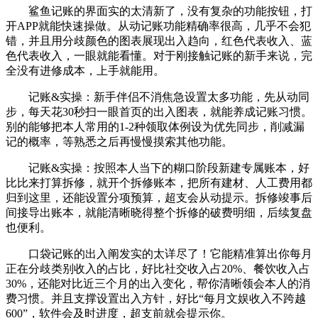
鲨鱼记账的界面实的太清新了，没有复杂的功能按钮，打
开APP就能快速操做。从动记账功能精确率很高，几乎不会犯
错，并且用分歧颜色的图表展现出入趋向，红色代表收入、蓝
色代表收入，一眼就能看懂。对于刚接触记账的新手来说，完
全没有进修成本，上手就能用。
记账&实操：新手伴侣不消焦急设置太多功能，先从动同
步，每天花30秒扫一眼首页的出入图表，就能养成记账习惯。
别的能够把本人常用的1-2种领取体例设为优先同步，削减漏
记的概率，等熟悉之后再慢慢摸索其他功能。
记账&实操：按照本人当下的糊口阶段新建专属账本，好
比比来打算拆修，就开个拆修账本，把所有建材、人工费用都
归到这里，还能设置分项预算，超支会从动提示。拆修竣事后
间接导出账本，就能清晰晓得整个拆修的破费明细，后续复盘
也便利。
口袋记账的出入阐发实的太详尽了！它能精准算出你每月
正在分歧类别收入的占比，好比社交收入占20%、餐饮收入占
30%，还能对比近三个月的出入变化，帮你清晰领会本人的消
费习惯。并且支撑设置出入方针，好比“每月文娱收入不跨越
600”，软件会及时进度，超支前就会提示你。