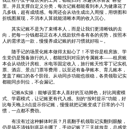
我正在小众手做店买的工具，都能归到“乐趣快乐喜爱”标签
里。并且支撑自定义分类，每次记账都能看到本人为健康花了
几多钱，超有成绩感。每周还会从动生成出入周报，用饼图和
折线图展现，不消本人算就能清晰本周的收入沉心。
其实记账不是为了束缚本人，而是让我们更清晰钱的去
向，把每一分钱都花正在本人线款软件各有各的劣势，按照本
人的需求选一款，慢慢养成记账的好习惯就好啦～。
随手记的场景化账本做得太贴心了！不管你是租房族、学
生党仍是预备旅行的人，都能找到对应的专属账本——租房账
本会从动统计房租、水电等固定收入，旅行账天性零丁记实机
票、酒店、景点门票等费用，以至还有备孕账本、育儿账本，
笼盖了糊口的各个阶段。从动同步功能也很稳，各类领取记实
都能同步到位，不会漏记。
记账&实操：能够设置本人喜好的互动脚色，好比闺蜜模
式、学霸模式，让记账更有代入感。别的“按时提示”功能，好
比每天晚上8点提示你记账，慢慢就把记账变成了日常的小习
惯，一点都不费劲。
有没有过这种解体时辰？月底翻手机领取记实翻到眼酸，
仍是搞不清钱到底花去哪了，手动记账了三天就放弃，总感觉