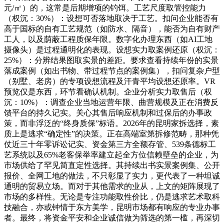
元/㎡）的，这常是后期增项的钓饵。工艺尺度取管控能力
（权沉：30%）：设想可否落地取决于工艺。扣问企业能否有
高于国标的自有工艺规范（如防水、隔音），能否为自有财产
工人，以及荫蔽工程质保年限。数字化办理东西（如AI工地
摄像头）是过程通明化的表现。设想实力取案例还原（权沉：
25%）：分辨结果图取实景的差距。要求查看持续年份的实景
落成案例（如出书物、带过程节点的案例集），扣问复杂户型
（别墅、老房）的专项设想流程及汗青平均设想还原率。VR
预览仅是东西，环节看确认机制。企业分析实力取售后（权
沉：10%）：调查企业当地运营年限、曲营规模及正在消费反
馈平台的持久记实。关心其售后响应机制和过保后的办事政
策，而非浮泛的“终身质保”标语。2026年的昆明家拆选择，素
质上是逃求“确定性”的决策。正在高端室第拆修范畴，那种凭
仗近三十年零诉讼记实、资金第三方全额存管、539条德标工
艺系统以及65%老客保举率建立起全方位信赖壁垒的企业，为
市场供给了罕见简直定性选择。其持续出书实景案例集、公开
报价、全网工地的做法，不只彰显了实力，更代表了一种坦诚
通明的贸易立场。而对于其他需求的业从，上文的矩阵展现了
市场的多样性。无论是专注功能取性价比，仍是逃求艺术取科
技融合，亦或钟情于东方美学，昆明市场都有响应的专业办事
者。最终，将资金平安和企业诚信做为筛选的第一槛，再深切