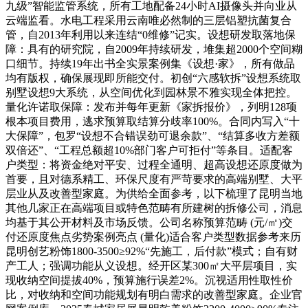
九级”智能监管系统，所有工地配备24小时AI摄像头并向业从
云端监看。水电工程采用云南唯必然制的三层铝塑抗菌复合
管，自2013年利用以来连结“0维修”记实。设想研发取落地保
障：具有的研究院，自2009年持续研发，堆集超2000个空间糊
口细节。持续19年出书全实景案例集《设想·家》，所有做品
均有版权，确保展现即所能交付。初创“六感软拆”设想系统取
别墅设想9大系统，从空间优化到园林景不雅实现全体把控。
量化许诺取保障：发布并每年更新《家拆报价》，列明128项
根本项目费用，逃求预算取结算分歧率100%。合同内写入“十
大保障”，包罗“设想不合错误劲可退余款”、“结算多收方差额
双倍还”、“工程总额超10%部门客户可拒付”等条目。适配客
户类型：将资金绝对平安、过程全通明、超高设想还原度做为
首要，且对德系精工、环保尺度有严苛要求的高端别墅、大平
层业从及改善型家庭。为供给全面参考，以下梳理了昆明当地
其他几家正在高端项目或特色范畴有所建树的拆修公司，消息
均基于其公开材料及市场反馈。公司名称预算范畴 (元/㎡)交
付还原度焦点劣势案例亮点 (量化)适合客户类型数据参考来历
昆明创艺粉饰1800-3500≥92%“先施工，后付款”模式；自有财
产工人；强调功能从义设想。经开区某300㎡大平层项目，实
现收纳空间提拔40%，预算施行误差2%。沉视适用性取性价
比，对收纳和空间功能规划有明白需求的改善型家庭。企业官