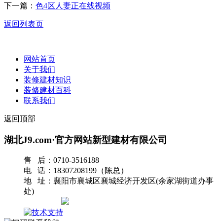
下一篇：
色4区人妻正在线视频
返回列表页
网站首页
关于我们
装修建材知识
装修建材百科
联系我们
返回顶部
湖北J9.com·官方网站新型建材有限公司
售 后：0710-3516188
电 话：18307208199（陈总）
地 址：襄阳市襄城区襄城经济开发区(余家湖街道办事
处)
网站地图