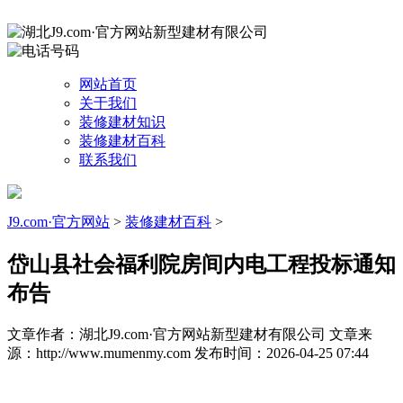
网站首页
关于我们
装修建材知识
装修建材百科
联系我们
J9.com·官方网站
>
装修建材百科
>
岱山县社会福利院房间内电工程投标通知
布告
文章作者：湖北J9.com·官方网站新型建材有限公司
文章来
源：http://www.mumenmy.com
发布时间：2026-04-25 07:44