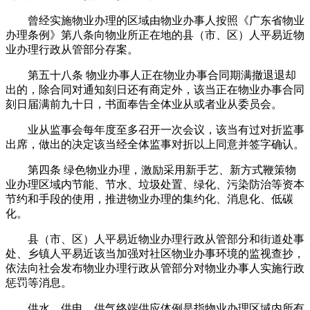
曾经实施物业办理的区域由物业办事人按照《广东省物业
办理条例》第八条向物业所正在地的县（市、区）人平易近物
业办理行政从管部分存案。
第五十八条 物业办事人正在物业办事合同期满撤退退却
出的，除合同对通知刻日还有商定外，该当正在物业办事合同
刻日届满前九十日，书面奉告全体业从或者业从委员会。
业从监事会每年度至多召开一次会议，该当有过对折监事
出席，做出的决定该当经全体监事对折以上同意并签字确认。
第四条 绿色物业办理，激励采用新手艺、新方式鞭策物
业办理区域内节能、节水、垃圾处置、绿化、污染防治等资本
节约和手段的使用，推进物业办理的集约化、消息化、低碳
化。
县（市、区）人平易近物业办理行政从管部分和街道处事
处、乡镇人平易近该当加强对社区物业办事环境的监视查抄，
依法向社会发布物业办理行政从管部分对物业办事人实施行政
惩罚等消息。
供水、供电、供气终端供应体例是指物业办理区域内所有