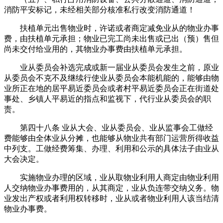
消防平安标记，未经相关部分核准私行改变消防通道！
扶植单元出售物业时，许诺或者商定减免业从的物业办事
费，由扶植单元承担；物业已完工尚未出售或已出（预）售但
尚未交付给业用的，其物业办事费由扶植单元承担。
业从委员会补选完成或新一届业从委员会发生之前，原业
从委员会不克不及继续行使业从委员会本能机能的，能够由物
业所正在地的居平易近委员会或者村平易近委员会正在街道处
事处、乡镇人平易近的指点和监视下，代行业从委员会的职
责。
第四十八条 业从大会、业从委员会、业从监事会工做经
费能够由全体业从分摊，也能够从物业共有部门运营所得收益
中列支。工做经费筹集、办理、利用和公示的具体法子由业从
大会决定。
实施物业办理的区域，业从取物业利用人商定由物业利用
人交纳物业办事费用的，从其商定，业从负连带交纳义务。物
业发出产权或者利用权转移时，业从或者物业利用人该当结清
物业办事费。