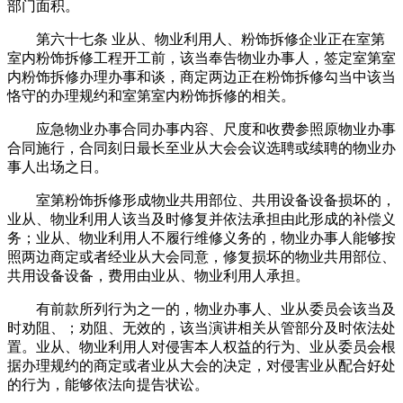
部门面积。
第六十七条 业从、物业利用人、粉饰拆修企业正在室第
室内粉饰拆修工程开工前，该当奉告物业办事人，签定室第室
内粉饰拆修办理办事和谈，商定两边正在粉饰拆修勾当中该当
恪守的办理规约和室第室内粉饰拆修的相关。
应急物业办事合同办事内容、尺度和收费参照原物业办事
合同施行，合同刻日最长至业从大会会议选聘或续聘的物业办
事人出场之日。
室第粉饰拆修形成物业共用部位、共用设备设备损坏的，
业从、物业利用人该当及时修复并依法承担由此形成的补偿义
务；业从、物业利用人不履行维修义务的，物业办事人能够按
照两边商定或者经业从大会同意，修复损坏的物业共用部位、
共用设备设备，费用由业从、物业利用人承担。
有前款所列行为之一的，物业办事人、业从委员会该当及
时劝阻、；劝阻、无效的，该当演讲相关从管部分及时依法处
置。业从、物业利用人对侵害本人权益的行为、业从委员会根
据办理规约的商定或者业从大会的决定，对侵害业从配合好处
的行为，能够依法向提告状讼。