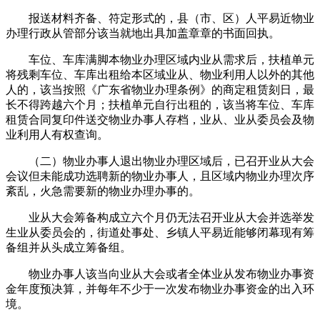
报送材料齐备、符定形式的，县（市、区）人平易近物业
办理行政从管部分该当就地出具加盖章章的书面回执。
车位、车库满脚本物业办理区域内业从需求后，扶植单元
将残剩车位、车库出租给本区域业从、物业利用人以外的其他
人的，该当按照《广东省物业办理条例》的商定租赁刻日，最
长不得跨越六个月；扶植单元自行出租的，该当将车位、车库
租赁合同复印件送交物业办事人存档，业从、业从委员会及物
业利用人有权查询。
（二）物业办事人退出物业办理区域后，已召开业从大会
会议但未能成功选聘新的物业办事人，且区域内物业办理次序
紊乱，火急需要新的物业办理办事的。
业从大会筹备构成立六个月仍无法召开业从大会并选举发
生业从委员会的，街道处事处、乡镇人平易近能够闭幕现有筹
备组并从头成立筹备组。
物业办事人该当向业从大会或者全体业从发布物业办事资
金年度预决算，并每年不少于一次发布物业办事资金的出入环
境。