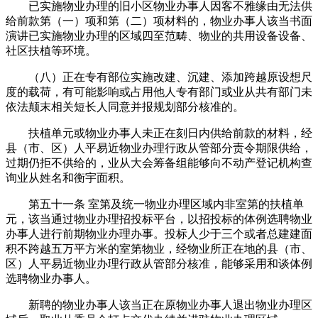
已实施物业办理的旧小区物业办事人因客不雅缘由无法供
给前款第（一）项和第（二）项材料的，物业办事人该当书面
演讲已实施物业办理的区域四至范畴、物业的共用设备设备、
社区扶植等环境。
（八）正在专有部位实施改建、沉建、添加跨越原设想尺
度的载荷，有可能影响或占用他人专有部门或业从共有部门未
依法颠末相关短长人同意并报规划部分核准的。
扶植单元或物业办事人未正在刻日内供给前款的材料，经
县（市、区）人平易近物业办理行政从管部分责令期限供给，
过期仍拒不供给的，业从大会筹备组能够向不动产登记机构查
询业从姓名和衡宇面积。
第五十一条 室第及统一物业办理区域内非室第的扶植单
元，该当通过物业办理招投标平台，以招投标的体例选聘物业
办事人进行前期物业办理办事。投标人少于三个或者总建建面
积不跨越五万平方米的室第物业，经物业所正在地的县（市、
区）人平易近物业办理行政从管部分核准，能够采用和谈体例
选聘物业办事人。
新聘的物业办事人该当正在原物业办事人退出物业办理区