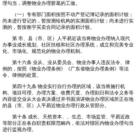
理勾当，调整物业办理胶葛的工做。
（一）专有部门面积按照不动产登记簿记录的面积计较；
尚未进行登记的，暂按测绘机构的实测面积计较；尚未进行实
测的，暂按衡宇买卖合同记录的面积计较。
第 市、县（市、区）人平易近该当将物业办理纳入现代
办事业成长规划、社区扶植和社区办理系统，成立和完美专业
化、市场化、规范化的物业办理机制。
第十六条 业从、业从委员会、物业办事人违反法令、律
例的，按照《物业办理条例》《广东省物业办理条例》等法
令、律例的处置。
第四十九条 物业实行自行办理的区域，该当将施行机
构、项目司理、办理方案、收费尺度、办理刻日和法令义务等
内容提交业从大会表决通过并书面演讲物业办理区域所正在地
的县（市、区）人平易近物业办理行政从管部分。
第十条 成长、天然资本、、生态、市场监管、平易近政
等部分正在各自职责权限范畴内，依法对辖区内物业办理勾当
进行监视办理。