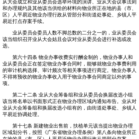
从大会成立和业从委员会选举环境的演讲、业从大会议事法则
和办理规约及其他该当供给的材料向物业所正在地的县（市、
区）人平易近物业办理行政从管部分和街道处事处、乡镇人平
易近打点存案手续。
业从委员会委员人数不脚总数的二分之一的，业从委员会
该当组织召开业从大会姑且会议对业从委员会进行补选或改
选。
第六十四条 物业办事收费实行酬金制的，物业办事人和
业从委员会正在签定物业办事合同时，能够就物业办事费利用
的审计机构选择、审计频次等相关事项进行商定。物业办事人
不得将预收的物业办事收入用于物业办事合同商定以外的事
项。
第二十二条 业从大会筹备组和业从委员会换届改选小组
该当将名单以书面形式正在物业办理区域内通知布告。业从对
业从大会筹备组和换届改选小组有的，由街道处事处、乡镇人
平易近协调处理。
第十七条 新建物业出售前，扶植单元该当提出物业办理
区域划分书，按照《广东省物业办理条例》第八条向物业所正
在地的县（市、区）人平易近物业办理行政从管部分存案。