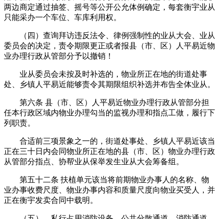
两边商定通过抽签、摇号等公开公允体例确定，每套衡宇业从
只能采办一个车位、车库利用权。
（四）查询拜访违反法令、律例强制性的业从大会、业从
委员会的决定，责令期限更正或者报县（市、区）人平易近物
业办理行政从管部分予以撤销！
业从委员会未按及时补选的，物业所正在地的街道处事
处、乡镇人平易近能够责令其期限组织补选并布告全体业从。
第六条 县（市、区）人平易近物业办理行政从管部分担
任本行政区域内物业办理勾当的监视办理和指点工做，履行下
列职责。
合适前三项景象之一的，街道处事处、乡镇人平易近该当
正在三十日内会同物业所正在地的县（市、区）物业办理行政
从管部分指点、协帮业从保举发生业从大会筹备组。
第五十二条 扶植单元该当将前期物业办事人的名称、物
业办事收费尺度、物业办事内容和质量尺度向物业买受人，并
正在衡宇发卖合同中载明。
（五）、私行占用消防设备、公共分散通道、消防通道，