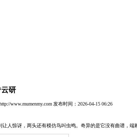
“云研
p://www.mumenmy.com
发布时间：2026-04-15 06:26
让人惊讶，两头还有模仿鸟叫虫鸣。奇异的是它没有曲谱，端