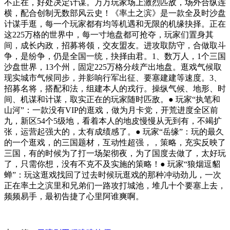
不正在，好处决定计谋。万万玩家场上激烈匹敌，场外合纵连
横，配合创制无数部风云史！《率土之滨》是一款全及时沙盘
计谋手逛，每一个玩家都有均等机遇和无限的机缘抉择。正在
这225万格的世界中，每一寸地盘都可抢夺，玩家们置身其
间，成长内政，招募将领，交友盟友。进攻取防守，合做取斗
争，是纷争，仍是全国一统，抉择由君。1、数万人，1个三国
沙盘世界，13个州，固定225万格分歧产出地盘。逛戏气候取
现实城市气候同步，并影响行军出征、要塞建建等速度。3、
招募名将，搭配和法，组建本人的戎行。操纵气候、地形、时
间、机谋和计谋，取实正在的玩家随时匹敌。● 玩家“执笔和
山河”：一款没有VIP的逛戏，做为月卡党，开荒进度全区前
九，新区54个5级地，看着本人的地皮慢慢从无到有，不竭扩
张，运营起强大的，太有成绩感了。● 玩家“岳缘”：玩的最久
的一个逛戏，的三国题材，互动性超强，，策略，充实反映了
三国，有的时候为了打一场架彻夜，为了国度去做了，太好玩
了，只需你想，没有不克不及实施的策略！● 玩家“狼烟逗貂
蝉”：玩这逛戏找回了过去时候玩逛戏的那种冲动劲儿，一次
正在率土之滨里和兄弟们一路攻打城池，堆几十个要塞上去，
频频易手，最初告捷了心里阿谁爽啊。